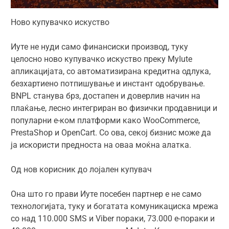
Ново купувачко искуство
Иуте не нуди само финансиски производ, туку
целосно ново купувачко искуство преку MyIute
апликацијата, со автоматизирана кредитна одлука,
безхартиено потпишување и инстант одобрување.
BNPL станува брз, достапен и доверлив начин на
плаќање, лесно интегриран во физички продавници и
популарни е-ком платформи како WooCommerce,
PrestaShop и OpenCart. Со ова, секој бизнис може да
ја искористи предноста на оваа моќна алатка.
Од нов корисник до лојален купувач
Она што го прави Иуте посебен партнер е не само
технологијата, туку и богатата комуникациска мрежа
со над 110.000 SMS и Viber пораки, 73.000 е-пораки и