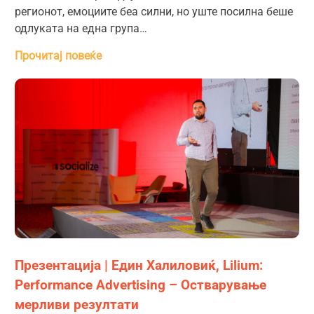
регионот, емоциите беа силни, но уште посилна беше
одлуката на една група…
Прочитај повеќе
Презентација | Един Халиловиќ, Lilium:
Performance Advertising – Остварување
мерливи резултати