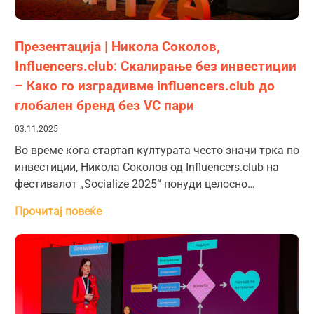
Презентација | Никола Соколов,
Influencers.club: Скалирање без инвестиции
– Како го изградивме influencers.club до
глобален бренд без VC пари
03.11.2025
Во време кога стартап културата често значи трка по
инвестиции, Никола Соколов од Influencers.club на
фестивалот „Socialize 2025“ понуди целосно…
Прочитај повеќе