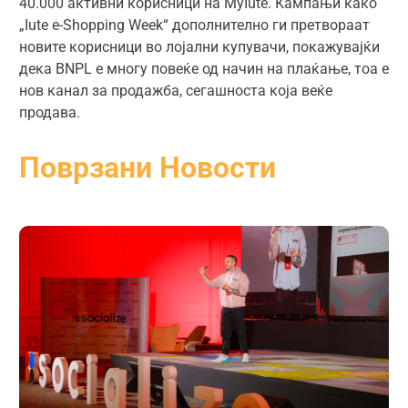
40.000 активни корисници на MyIute. Кампањи како
„Iute e-Shopping Week“ дополнително ги претвораат
новите корисници во лојални купувачи, покажувајќи
дека BNPL е многу повеќе од начин на плаќање, тоа е
нов канал за продажба, сегашноста која веќе
продава.
Поврзани Новости