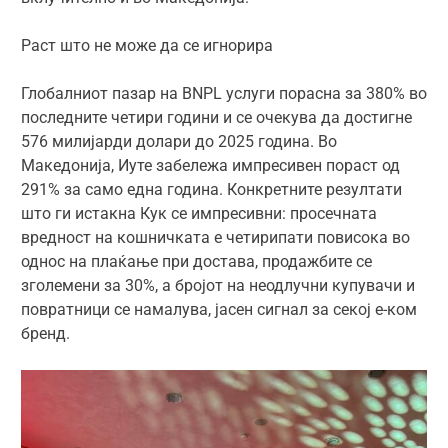
Раст што не може да се игнорира
Глобалниот пазар на BNPL услуги порасна за 380% во
последните четири години и се очекува да достигне
576 милијарди долари до 2025 година. Во
Македонија, Иуте забележа импресивен пораст од
291% за само една година. Конкретните резултати
што ги истакна Кук се импресивни: просечната
вредност на кошничката е четирипати повисока во
однос на плаќање при достава, продажбите се
зголемени за 30%, а бројот на неодлучни купувачи и
повратници се намалува, јасен сигнал за секој е-ком
бренд.