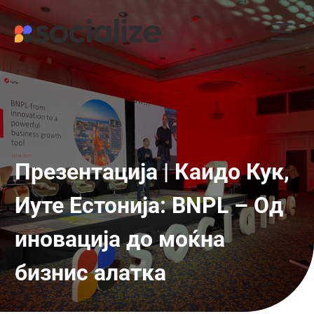
Skip
to
content
Презентација | Каидо Кук,
Иуте Естонија: BNPL – Од
иновација до моќна
бизнис алатка