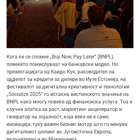
Кога ќе се спомне „Buy Now, Pay Later“ (BNPL),
повеќето помислуваат на банкарски модел. Но
презентацијата на Каидо Кук, раководител на
одделот за кредити за дилери во Иуте Естонија, на
фестивалот за дигитална креативност и технологии
„Socialize 2025“ го истакна вистинското значење на
BNPL како многу повеќе од финансиска услуга. Тоа е
клучна алатка за раст, маркетинг акцелератор и
генератор на лојалност, која веќе не е само
иновација, туку важен бизнис мотор што го менува
дигиталниот шопинг во Југоисточна Европа,
вклучително и во Македонија.