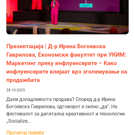
Презентација | Д-р Ирена Богоевска
Гаврилова, Економски факултет при УКИМ:
Маркетинг преку инфлуенсерите – Како
инфлуенсерите влијаат врз зголемување на
продажбата
28.10.2025
Дали допадливоста продава? Според д-р Ирена
Богоевска Гаврилова, одговорот е силно „да“. На
фестивалот за дигитална креативност и технологии
„Socialize…
Прочитај повеќе