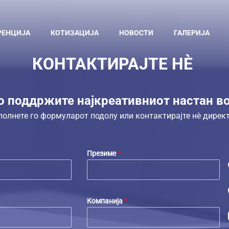
РЕНЦИЈА
КОТИЗАЦИЈА
НОВОСТИ
ГАЛЕРИЈА
КОНТАКТИРАЈТЕ НЀ
го поддржите најкреативниот настан в
полнете го формуларот подолу или контактирајте нѐ директ
Презиме
*
Компанија
*