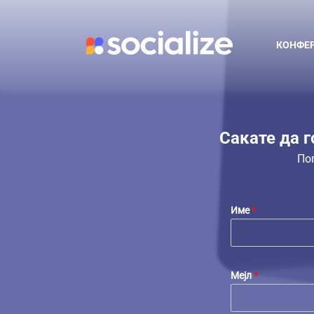
Skip
to
content
КОНФЕ
Сакате да 
По
Име
*
Мејл
*