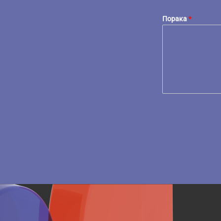
Порака
*