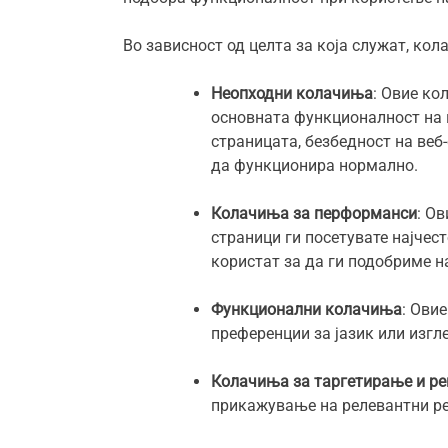
Во зависност од целта за која служат, кол
Неопходни колачиња
: Овие ко
основната функционалност на в
страницата, безбедност на веб
да функционира нормално.
Колачиња за перформанси
: О
страници ги посетувате најчес
користат за да ги подобриме н
Функционални колачиња
: Ови
преференции за јазик или изгл
Колачиња за таргетирање и р
прикажување на релевантни ре