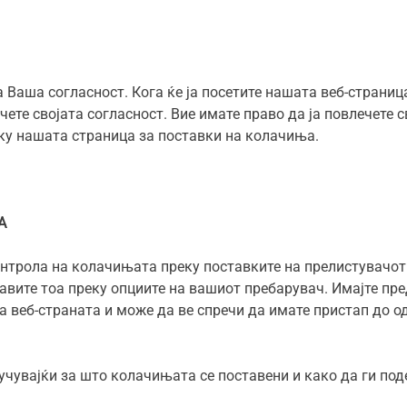
 Ваша согласност. Кога ќе ја посетите нашата веб-страниц
ечете својата согласност. Вие имате право да ја повлечете 
ку нашата страница за поставки на колачиња.
А
нтрола на колачињата преку поставките на прелистувачот.
авите тоа преку опциите на вашиот пребарувач. Имајте п
 веб-страната и може да ве спречи да имате пристап до о
чувајќи за што колачињата се поставени и како да ги поде