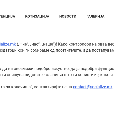
РЕНЦИЈА
КОТИЗАЦИЈА
НОВОСТИ
ГАЛЕРИЈА
alize.mk
(„Ние“, „нас“, „наше“)! Како контролори на оваа в
податоци кои ги собираме од посетителите, и да постапува
.
 да ви овозможи подобро искуство, да ја подобри функцио
ги опишува видовите колачиња што ги користиме, како и ц
та за колачиња“, контактирајте не на
contact
@socialize.mk
.