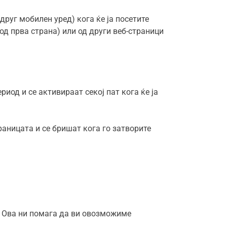
руг мобилен уред) кога ќе ја посетите
д прва страна) или од други веб-страници
иод и се активираат секој пат кога ќе ја
раницата и се бришат кога го затворите
. Ова ни помага да ви овозможиме