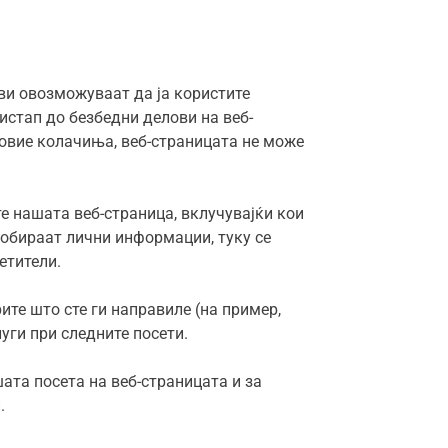
ви овозможуваат да ја користите
истап до безбедни делови на веб-
 овие колачиња, веб-страницата не може
е нашата веб-страница, вклучувајќи кои
собираат лични информации, туку се
етители.
ите што сте ги направиле (на пример,
уги при следните посети.
ата посета на веб-страницата и за
.