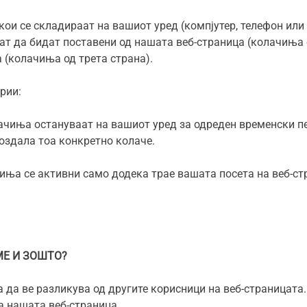
ои се складираат на вашиот уред (компјутер, телефон или д
т да бидат поставени од нашата веб-страница (колачиња о
 (колачиња од трета страна).
рии:
ачиња остануваат на вашиот уред за одреден временски пер
создала тоа конкретно колаче.
чиња се активни само додека трае вашата посета на веб-ст
Е И ЗОШТО?
 да ве разликува од другите корисници на веб-страницата
а нашата веб-страница