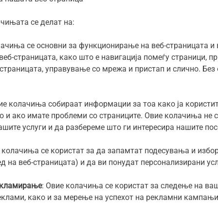
ачињата се делат на:
лачиња се основни за функционирање на веб-страницата и 
еб-страницата, како што е навигација помеѓу страници, пр
-страницата, управување со мрежа и пристап и слично. Без
вие колачиња собираат информации за тоа како ја користит
то и ако имате проблеми со страниците. Овие колачиња не 
ашите услуги и да разбереме што ги интересира нашите пос
е колачиња се користат за да запамтат подесувања и избор
ед на веб-страницата) и да ви понудат персонализирани усл
екламирање
: Овие колачиња се користат за следење на ваш
клами, како и за мерење на успехот на рекламни кампањи