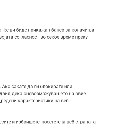
а, ќе ви биде прикажан банер за колачиња
својата согласност во секое време преку
 Ако сакате да ги блокирате или
редвид дека оневозможувањето на овие
дредени карактеристики на веб-
сите и избришете, посетете ја веб страната