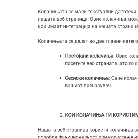
Колачињата се мали текстуални датотеки к
нашата веб-страница. Овие колачиња можа
кои имаат интеграција на нашата страница
Колачињата се делат во две главни катего
Постојани колачиња
: Овие кол
посетите веб страната што го 
Сесиски колачиња
: Овие кола
вашиот пребарувач.
КОИ КОЛАЧИЊА ГИ КОРИСТИМ
Нашата веб-страница користи колачиња за
подобра функционалност при користење н