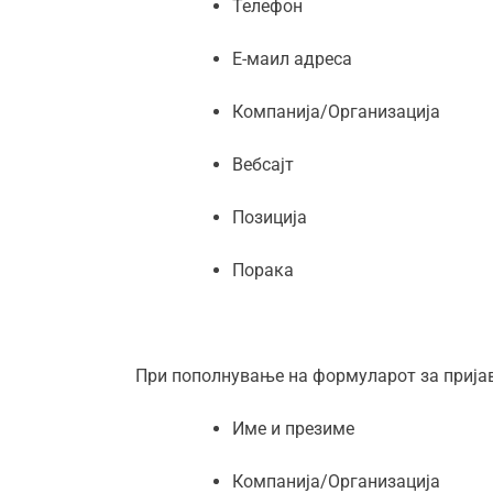
Телефон
Е-маил адреса
Компанија/Организација
Вебсајт
Позиција
Порака
При пополнување на формуларот за пријаву
Име и презиме
Компанија/Организација