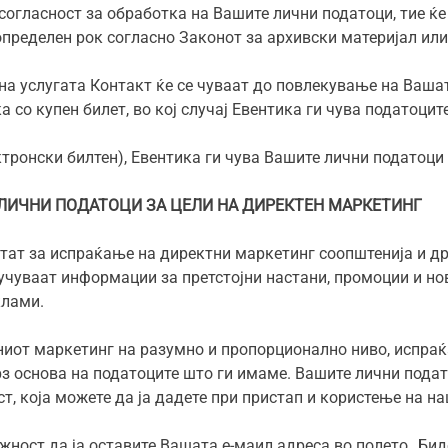
согласност за обработка на Вашите лични податоци, тие ќ
определен рок согласно Законот за архивски материјал или
а услугата Контакт ќе се чуваат до повлекување на Вашата
со купен билет, во кој случај Евентика ги чува податоците
ектронски билтен), Евентика ги чува Вашите лични податоц
 ЛИЧНИ ПОДАТОЦИ ЗА ЦЕЛИ НА ДИРЕКТЕН МАРКЕТИНГ
тат за испраќање на директни маркетинг соопштенија и др
учуваат информации за претстојни настани, промоции и нов
клами.
ниот маркетинг на разумно и пропорционално ниво, испра
врз основа на податоците што ги имаме. Вашите лични пода
, која можете да ја дадете при пристап и користење на на
ожност да ја оставите Вашата е-маил адреса во полето „Бид