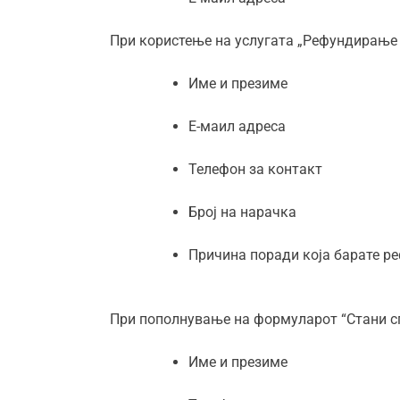
При користење на услугата „Рефундирање н
Име и презиме
Е-маил адреса
Телефон за контакт
Број на нарачка
Причина поради која барате р
При пополнување на формуларот “Стани спо
Име и презиме