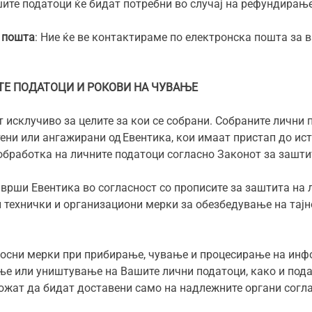
шите податоци ќе бидат потребни во случај на рефундирање
а пошта
: Ние ќе ве контактираме по електронска пошта за
ТЕ ПОДАТОЦИ И РОКОВИ НА ЧУВАЊЕ
 исклучиво за целите за кои се собрани. Собраните лични
тени или ангажирани од Евентика, кои имаат пристап до ис
обработка на личните податоци согласно Законот за зашти
 врши Евентика во согласност со прописите за заштита на
и технички и организациони мерки за обезбедување на тај
носни мерки при прибирање, чување и процесирање на инф
е или уништување на Вашите лични податоци, како и подат
ожат да бидат доставени само на надлежните органи согла