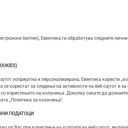
лектронски билтен), Евентика ги обработува следните лични
OOKIES)
сајтот попријатна и персонализирана, Евентика користи „
 се користат за следење на активности на веб-сајтот и за
е со користењето на колачиња. Доколку сакате да дознаете
ата „Политика за колачиња“.
ЧНИ ПОДАТОЦИ
о од Вас при користење на услугите на веб-сајтот, вклучу