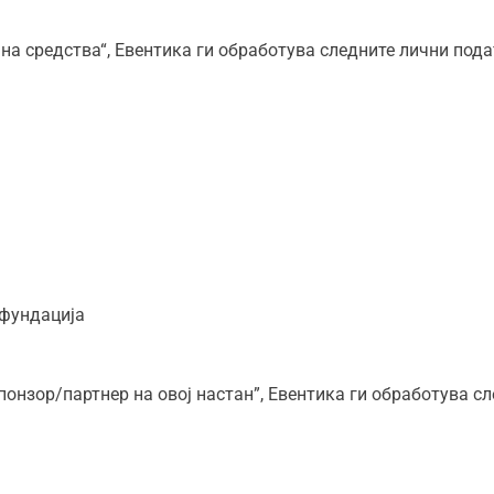
а средства“, Евентика ги обработува следните лични пода
ефундација
нзор/партнер на овој настан”, Евентика ги обработува сл