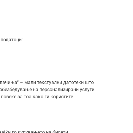
 податоци:
колачиња“ – мали текстуални датотеки што
 обезбедување на персонализирани услуги.
 повеќе за тоа како ги користите
вајќи го купувањето на билети,