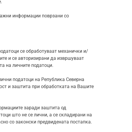
.
 важни информации поврзани со
 податоци се обработуваат механички и/
тите и се авторизирани да извршуваат
та на личните податоци.
 лични податоци на Република Северна
ност и заштита при обработката на Вашите
ормациите заради заштита од
оци што не се лични, а се складирани на
сно со законски предвидената постапка.