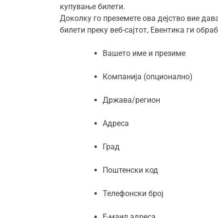
купување билети.
Доколку го преземете ова дејство вие дав
билети преку веб-сајтот, Евентика ги обра
Вашето име и презиме
Компанија (опционално)
Држава/регион
Адреса
Град
Поштенски код
Телефонски број
Е-маил адреса