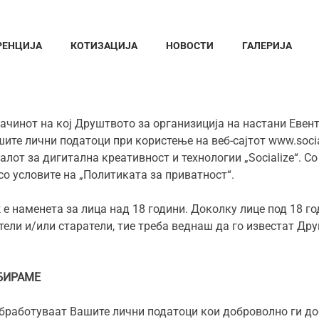
РЕНЦИЈА
КОТИЗАЦИЈА
НОВОСТИ
ГАЛЕРИЈА
ачинот на кој Друштвото за организиција на настани Евент
шите лични податоци при користење на веб-сајтот www.social
лот за дигитална креативност и технологии „Socialize“. Со
 со условите на „Политиката за приватност“.
 е наменета за лица над 18 години. Доколку лице под 18 г
ители и/или старатели, тие треба веднаш да го известат Др
БИРАМЕ
 обработуваат Вашите лични податоци кои доброволно ги до