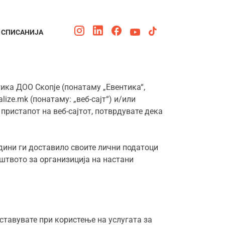
СПИСАНИЈА
ика ДОО Скопје (понатаму „Евентика“,
ize.mk (понатаму: „веб-сајт“) и/или
 пристапот на веб-сајтот, потврдувате дека
одини ги доставило своите лични податоци
уштвото за организиција на настани
ставувате при користење на услугата за