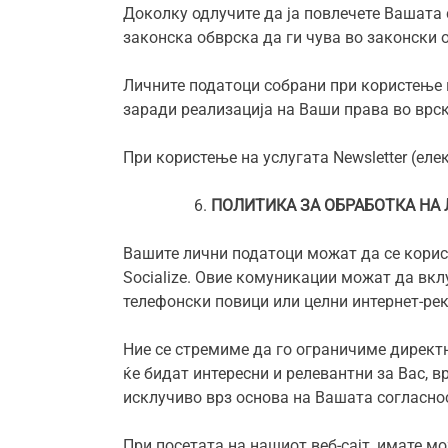
Доколку одлучите да ја повлечете Вашата 
законска обврска да ги чува во законски 
Личните податоци собрани при користење н
заради реализација на Ваши права во врска 
При користење на услугата Newsletter (ел
ПОЛИТИКА ЗА ОБРАБОТКА НА
Вашите лични податоци можат да се корис
Socialize. Овие комуникации можат да вкл
телефонски повици или целни интернет-ре
Ние се стремиме да го ограничиме директ
ќе бидат интересни и релевантни за Вас, 
исклучиво врз основа на Вашата согласност
При посетата на нашиот веб-сајт, имате м