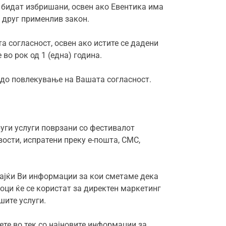
е бидат избришани, освен ако Евентика има
 друг применлив закон.
 согласност, освен ако истите се дадени
 во рок од 1 (една) година.
и до повлекување на Вашата согласност.
уги услуги поврзани со фестивалот
ости, испратени преку е-пошта, СМС,
ќајќи Ви информации за кои сметаме дека
тоци ќе се користат за директен маркетинг
шите услуги.
ете во тек со најновите информации за