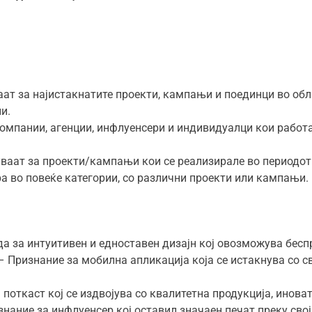
ваат за најистакнатите проекти, кампањи и поединци во обл
и.
омпании, агенции, инфлуенсери и индивидуалци кои работа
ваат за проекти/кампањи кои се реализирале во периодот о
а во повеќе категории, со различни проекти или кампањи.
да за интуитивен и едноставен дизајн кој овозможува бесп
 Признание за мобилна апликација која се истакнува со св
 поткаст кој се издвојува со квалитетна продукција, инова
нание за инфлуенсер кој оставил значаен печат преку свој