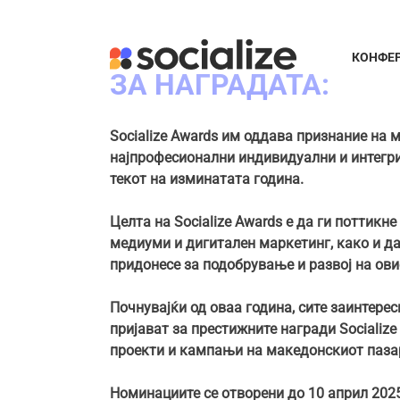
Skip
to
content
КОНФЕ
ЗА НАГРАДАТА:
Socialize Awards им оддава признание на 
најпрофесионални индивидуални и интегри
текот на изминатата година.
Целта на Socialize Awards е да ги поттик
медиуми и дигитален маркетинг, како и да 
придонесе за подобрување и развој на ов
Почнувајќи од оваа година, сите заинтере
пријават за престижните награди Socialize
проекти и кампањи на македонскиот паза
Номинациите се отворени до 10 април 2025