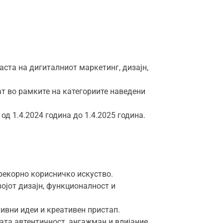
аста на дигиталниот маркетинг, дизајн,
т во рамките на категориите наведени
д 1.4.2024 година до 1.4.2025 година.
рекорно корисничко искуство.
ојот дизајн, функционалност и
тивни идеи и креативен пристап.
ата автентичност, ангажман и влијание.