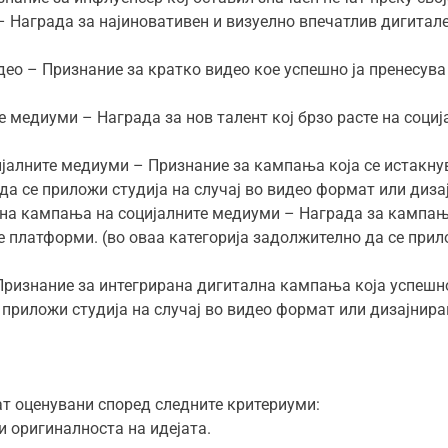
– Награда за најиновативен и визуелно впечатлив дигитал
ео – Признание за кратко видео кое успешно ја пренесува
е медиуми – Награда за нов талент кој брзо расте на соци
јалните медиуми – Признание за кампања која се истакнув
да се приложи студија на случај во видео формат или диза
на кампања на социјалните медиуми – Награда за кампања
 платформи. (во оваа категорија задолжително да се прил
Признание за интегрирана дигитална кампања која успешно
 приложи студија на случај во видео формат или дизајнира
ат оценувани според следните критериуми:
 оригиналноста на идејата.