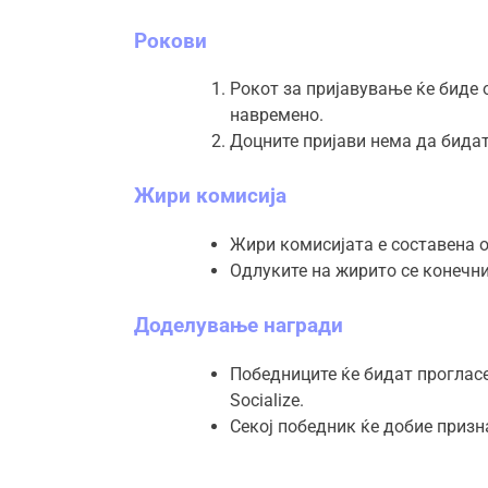
Рокови
Рокот за пријавување ќе биде 
навремено.
Доцните пријави нема да бидат
Жири комисија
Жири комисијата е составена о
Одлуките на жирито се конечни
Доделување награди
Победниците ќе бидат прогласе
Socialize.
Секој победник ќе добие призн