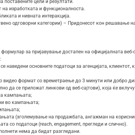
 поставените цели и резултати.
т на изработката и функционалноста.
ликата и нивната интеракција.
ствено одговорни категории) – Придонесот кон решавање 
и формулар за пријавување достапен на официјалната веб-
:
се наведени основните податоци за агенцијата, клиентот, к
 во видео формат со времетраење до 3 минути или добро ди
но да се приложат линкови од веб-сајтови), која ќе вклучу
 на кампањата;
ни во кампањата;
ампањата;
ањата (зголемување на продажбата, ангажман на корисниц
та со податоци (reach, engagement, прегледи и слично).
ополнети нема да бидат разгледани.