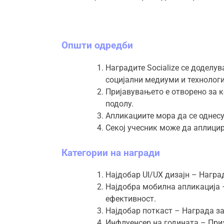
Општи одредби
Наградите Socialize се доделу
социјални медиуми и технологи
Пријавувањето е отворено за к
подолу.
Апликациите мора да се однесу
Секој учесник може да аплицир
Категории на награди
Најдобар UI/UX дизајн
– Награ
Најдобра мобилна апликација –
ефективност.
Најдобар поткаст – Награда за
Инфлуенсер на годината – Приз