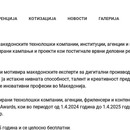
РЕНЦИЈА
КОТИЗАЦИЈА
НОВОСТИ
ГАЛЕРИЈА
македонските технолошки компании, институции, агенции и 
рани кампањи и проекти кои постигнале врвни деловни ре
не и мотивира македонските експерти за дигитални произво
ја истакне нивната способност, талент и креативност пред
ие иновативни професии во Македонија.
сирани технолошки компании, агенции, фриленсери и конте
 Awards, кои во периодот од 1.4.2024 година до 1.4.2025 г
р.
 година и се целосно бесплатни
.