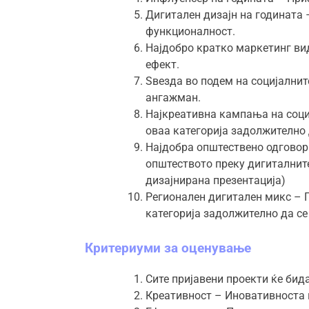
Дигитален дизајн на годината 
функционалност.
Најдобро кратко маркетинг вид
ефект.
Ѕвезда во подем на социјалнит
ангажман.
Најкреативна кампања на соци
оваа категорија задолжително 
Најдобра општествено одговор
општеството преку дигиталните
дизајнирана презентација)
Регионален дигитален микс – 
категорија задолжително да се
Критериуми за оценување
Сите пријавени проекти ќе бид
Креативност – Иновативноста и