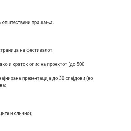
на општествени прашања.
страница на фестивалот.
ако и краток опис на проектот (до 500
зајнирана презентација до 30 слајдови (во
ва:
ите и слично);