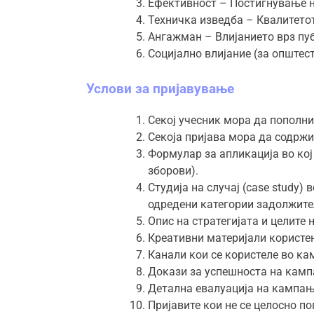
Ефективност – Постигнување на
Техничка изведба – Квалитето
Ангажман – Влијанието врз пуб
Социјално влијание (за опште
Услови за пријавување
Секој учесник мора да пополн
Секоја пријава мора да содржи
Формулар за апликација во кој 
зборови).
Студија на случај (case study)
одредени категории задолжител
Опис на стратегијата и целите
Креативни материјали користе
Канали кои се користеле во к
Докази за успешноста на камп
Детална евалуација на кампања
Пријавите кои не се целосно п