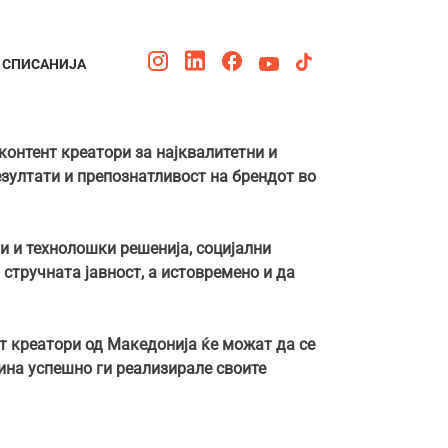
СПИСАНИЈА
контент креатори за најквалитетни и
зултати и препознатливост на брендот во
ди и технолошки решенија, социјални
 стручната јавност, а истовремено и да
нт креатори од Македонија ќе можат да се
одина успешно ги реализирале своите