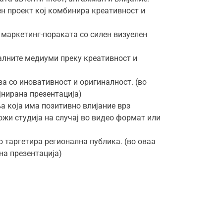
ен проект кој комбинира креативност и
 маркетинг-пораката со силен визуелен
јалните медиуми преку креативност и
а со иновативност и оригиналност. (во
јнирана презентација)
 која има позитивно влијание врз
ожи студија на случај во видео формат или
 таргетира регионална публика. (во оваа
на презентација)