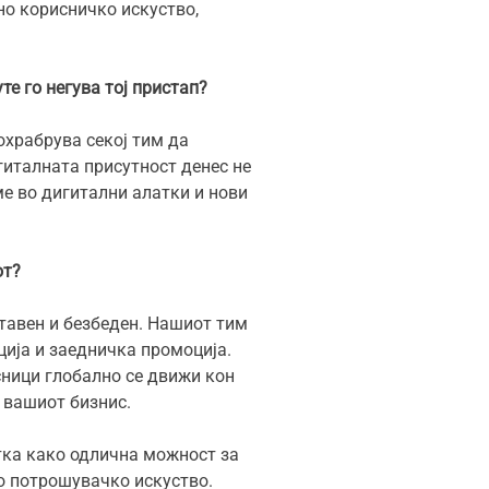
но корисничко искуство,
е го негува тој пристап?
охрабрува секој тим да
гиталната присутност денес не
ме во дигитални алатки и нови
от?
ставен и безбеден. Нашиот тим
ција и заедничка промоција.
сници глобално се движи кон
а вашиот бизнис.
атка како одлична можност за
но потрошувачко искуство.