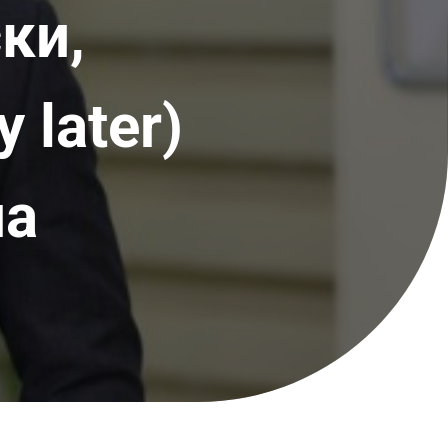
ки,
 later)
на