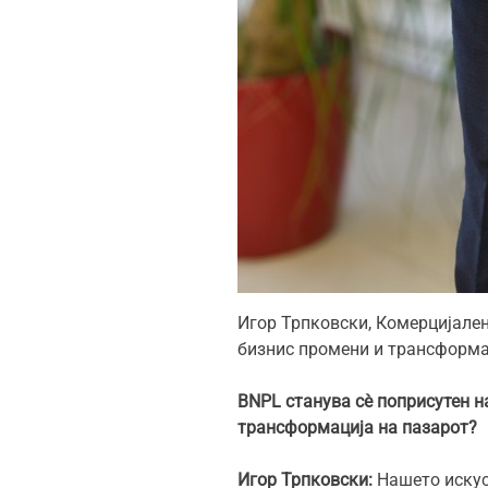
Игор Трпковски, Комерцијален
бизнис промени и трансформа
BNPL станува сѐ поприсутен н
трансформација на пазарот?
Игор Трпковски:
Нашето искус