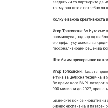
заеднички со партнерите да и
токму она што е потребно за 
Колку е важна креативноста и
Игор Трпковски:
Во Иуте сме 
размислува „надвор од шаблон
е опција, туку основа за кред
персонализирани решенија ко
Што би им препорачале на ком
Игор Трпковски:
Нашата препо
е тука за целосна техничка и
Во време кога BNPL пазарот в
900 милиони до 2027, прашање
Бизнисите кои се иновативни 
бизнис експанзија и пазарен 