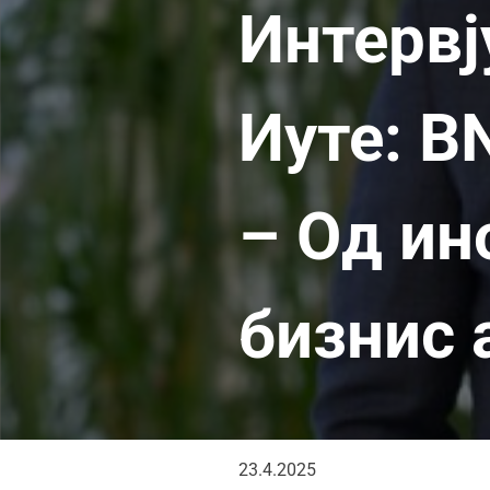
Интервј
Иуте: BN
– Од ин
бизнис 
23.4.2025