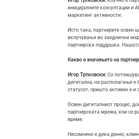
Игор Трпковски:
Клучно е пар
иницијалните консултации и AP
маркетинг активности.
Исто така, партнерите освен
вклучување во заеднички марк
партнерска поддршка. Нашата 
Какво е значењето на партне
Игор Трпковски:
Со потпишува
дигитална, на располагање е l
статусот, пришто активен е и
Освен дигиталниот процес, д
партнерската мрежа, кои се р
време.
Несомнено е дека денес, клие