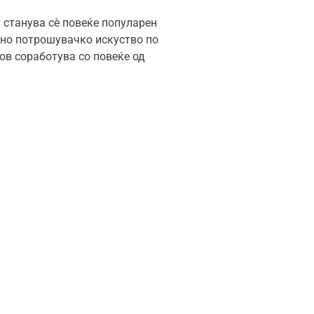
т станува сè повеќе популарен
тно потрошувачко искуство по
тов соработува со повеќе од