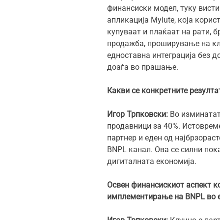
финансиски модел, туку вист
апликација MyIute, која кори
купуваат и плаќаат на рати, б
продажба, проширување на кли
едноставна интеграција без д
доаѓа во прашање.
Какви се конкретните резулта
Игор Трпковски:
Во изминатат
продавници за 40%. Истовреме
партнер и еден од најбрзора
BNPL канал. Ова се силни пок
дигиталната економија.
Освен финансискиот аспект ко
имплементирање на BNPL во 