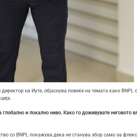
 директор на Иуте, објаснува повеќе на темата како BNPL 
ција.
а глобално и локално ниво. Како го доживувате неговото в
тво со BNPL покажува дека не станува збор само за флек