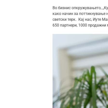
Во бизнис опкружувањето, „Куп
како начин за поттикнување 
светски терк. Кај нас, Иуте М
650 партнери, 1000 продажни 