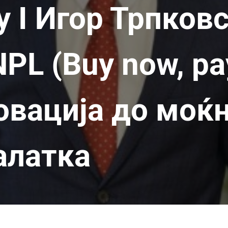
у I Игор Трпковс
PL (Buy now, pay
овација до моќ
алатка