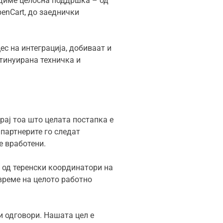
удиме целосна поддршка – од
penCart, до заеднички
ес на интеграција, добиваат и
тинуирана техничка и
рај тоа што целата постапка е
 партнерите го следат
е вработени.
 од теренски координатори на
време на целото работно
и одговори. Нашата цел е