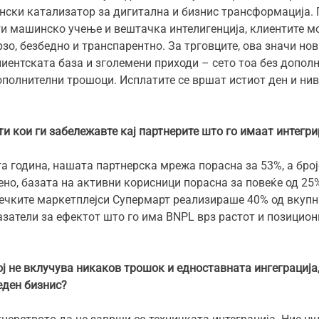
ински катализатор за дигитална и бизнис трансформација.
сти машинско учење и вештачка интелигенција, клиентите 
рзо, безбедно и транспарентно. За трговците, ова значи но
ентската база и зголемени приходи – сето тоа без дополни
ополнителни трошоци. Исплатите се вршат истиот ден и ни
ти кои ги забележавте кај партнерите што го имаат интег
а година, нашата партнерска мрежа порасна за 53%, а број
но, базата на активни корисници порасна за повеќе од 25
стечките маркетплејси Супермарт реализираше 40% од вкуп
азатели за ефектот што го има BNPL врз растот и позицио
ј не вклучува никаков трошок и едноставната ингеграција,
еден бизнис?