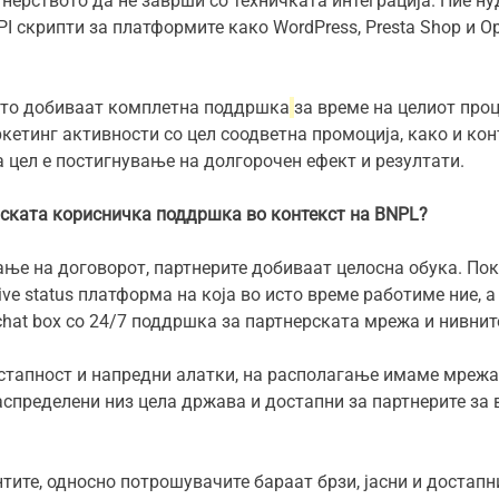
тнерството да не заврши со техничката интеграција. Ние н
I скрипти за платформите како WordPress, Presta Shop и O
 што добиваат комплетна поддршка
за време на целиот проц
етинг активности со цел соодветна промоција, како и кон
цел е постигнување на долгорочен ефект и резултати.
рската корисничка поддршка во контекст на BNPL?
ње на договорот, партнерите добиваат целосна обука. Пок
ive status платформа на која во исто време работиме ние, а
 chat box со 24/7 поддршка за партнерската мрежа и нивнит
остапност и напредни алатки, на располагање имаме мрежа
аспределени низ цела држава и достапни за партнерите за 
нтите, односно потрошувачите бараат брзи, јасни и достапн