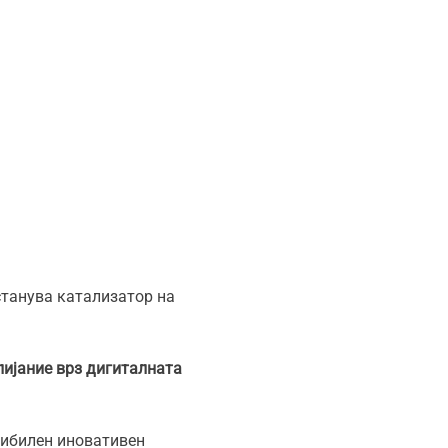
станува катализатор на
лијание врз дигиталната
сибилен иновативен