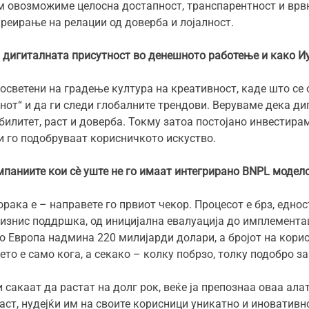
м овозможиме целосна достапност, транспарентност и врв
креирање на релации од доверба и лојалност.
 дигиталната присутност во денешното работење и како Иут
посветени на градење култура на креативност, каде што се 
от“ и да ги следи глобалните трендови. Веруваме дека ди
ибилитет, раст и доверба. Токму затоа постојано инвестира
и го подобруваат корисничкото искуство.
паниите кои сѐ уште не го имаат интегрирано BNPL модел
рака е – направете го првиот чекор. Процесот е брз, едно
 бизнис поддршка, од иницијална евалуација до имплемента
о Европа надмина 220 милијарди долари, а бројот на кори
то е само кога, а секако – колку побрзо, толку подобро з
и сакаат да растат на долг рок, веќе ја препознаа оваа ал
раст, нудејќи им на своите корисници уникатно и иноватив