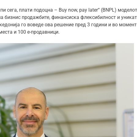
и сега, плати подоцна – Buy now, pay later“ (BNPL) модело
на бизнис продажбите, финансиска флексибилност и уника
акедонија го воведе ова решение пред 3 години и во момен
места и 100 е-продавници.