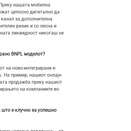
 Преку нашата мобилна
можат целосно дигитално да
в канал за дополнителна
телен ризик и со лесна и
вната ликвидност никогаш не
рирано BNPL моделот?
от на ново-интегрирани е-
%. На пример, нашиот онлајн
ната продажба преку нашиот
нирањето на компаниите во
 што е клучно за успешно