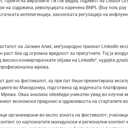
n, тајните на виралните TikTok видеа, подемот на Creator C
 на содржина, револуцијата наречена BNPL (Buy now, pay l
тачката интелигенција, законската регулација на инфлуен
стапот на Јасмин Алиќ, меѓународно признат LinkedIn експ
н раст беа од огромна вредност за присутните. Тој ја воод
високо-конвертирачките објави на LinkedIn“, нудејќи длаб
а професионална мрежа.
т дел на фестивалот, за прв пат беше презентирана екскл
нциите во Македонија, подготвена од водечката платформа 
 Мрежа. Оваа анализа обезбеди уникатен увид во клучни 
ивниот економски придонес и одржливоста на стартапите во
ци организирани во експо зоната на фестивалот, учесници
онтент со најпознатите македонски и регионални контент 