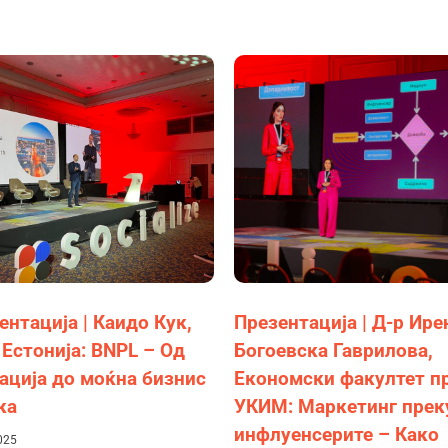
ентација | Каидо Кук,
Презентација | Д-р Ире
 Естонија: BNPL – Од
Богоевска Гаврилова,
ација до моќна бизнис
Економски факултет п
ка
УКИМ: Маркетинг прек
инфлуенсерите – Како
025