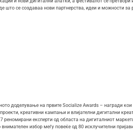
икации и нови дигитални алатки, а фестивалот се претвори
аде што се создаваа нови партнерства, идеи и можности за 
ното доделување на првите Socialize Awards – награди кои
проекти, креативни кампањи и влијателни дигитални креа
17 реномирани експерти од областа на дигиталниот маркети
о внимателен избор меѓу повеќе од 80 исклучителни пријав