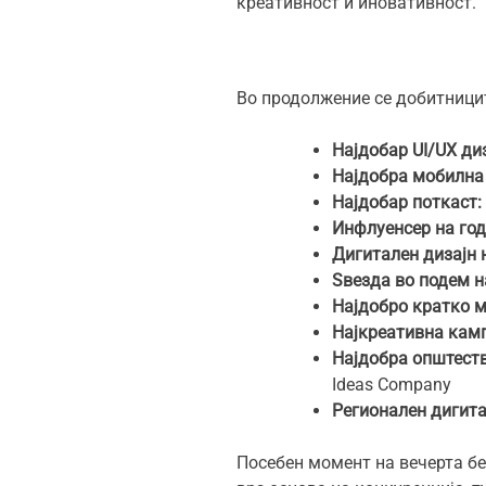
креативност и иновативност.
Во продолжение се добитниците
Најдобар UI/UX диз
Најдобра мобилна 
Најдобар поткаст:
Инфлуенсер на год
Дигитален дизајн 
Ѕвезда во подем н
Најдобро кратко м
Најкреативна кам
Најдобра општест
Ideas Company
Регионален дигита
Посебен момент на вечерта б