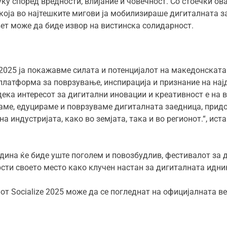
уку според вредности, влијание и човечност. Со стоечки ов
 која во најтешките мигови ја мобилизираше дигиталната 
ет може да биде извор на вистинска солидарност.
 2025 ја покажавме силата и потенцијалот на македонската
латформа за поврзување, инспирација и признание на најд
ека интересот за дигитални иновации и креативност е на в
аме, едуцираме и поврзуваме дигиталната заедница, придо
а индустријата, како во земјата, така и во регионот.“, ис
дина ќе биде уште поголем и повозбудлив, фестивалот за 
врсти своето место како клучен настан за дигиталната идни
т Socialize 2025 може да се погледнат на официјалната в