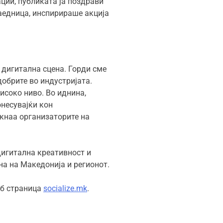
ации, публиката ја поздрави
заедница, инспирираше акција
 дигитална сцена. Горди сме
обрите во индустријата.
исоко ниво. Во иднина,
несувајќи кон
такнаа организаторите на
дигитална креативност и
на на Македонија и регионот.
еб страница
socialize.mk
.