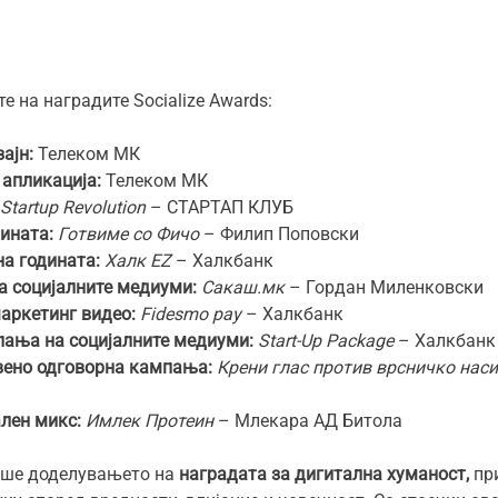
 на наградите Socialize Awards:
ајн:
Телеком МК
апликација:
Телеком МК
Startup Revolution
– СТАРТАП КЛУБ
ината:
Готвиме со Фичо
– Филип Поповски
на годината:
Халк EZ
– Халкбанк
а социјалните медиуми:
Сакаш.мк
– Гордан Миленковски
аркетинг видео:
Fidesmo pay
– Халкбанк
пања на социјалните медиуми:
Start-Up Package
– Халкбанк
вено одговорна кампања:
Крени глас против врсничко нас
лен микс:
Имлек Протеин
– Млекара АД Битола
еше доделувањето на
наградата за дигитална хуманост,
при