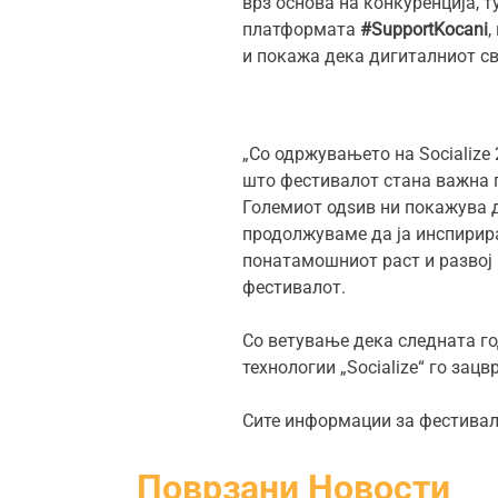
врз основа на конкуренција, т
платформата
#SupportKocani
,
и покажа дека дигиталниот св
„Со одржувањето на Socialize
што фестивалот стана важна п
Големиот одѕив ни покажува д
продолжуваме да ја инспирир
понатамошниот раст и развој н
фестивалот.
Со ветување дека следната го
технологии „Socialize“ го зац
Сите информации за фестивало
Поврзани Новости