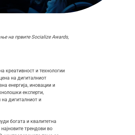
е на првите Socialize Awards,
на креативност и технологии
сцена на дигиталниот
вна енергија, иновации и
ехнолошки експерти,
и на дигиталниот и
нуди богата и квалитетна
 најновите трендови во