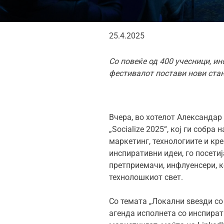
25.4.2025
Со повеќе од 400 учесници, и
фестивалот постави нови стан
Вчера, во хотелот Александар
„Socialize 2025“, кој ги собр
маркетинг, технологиите и кре
инспиративни идеи, го посети
претприемачи, инфлуенсери, к
технолошкиот свет.
Со темата „Локални ѕвезди со
агенда исполнета со инспират