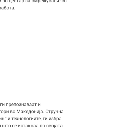
 и во центар за вмрежување со
работа.
 ги препознаваат и
тори во Македонија. Стручна
нг и технологиите, ги избра
и што се истакнаа по својата