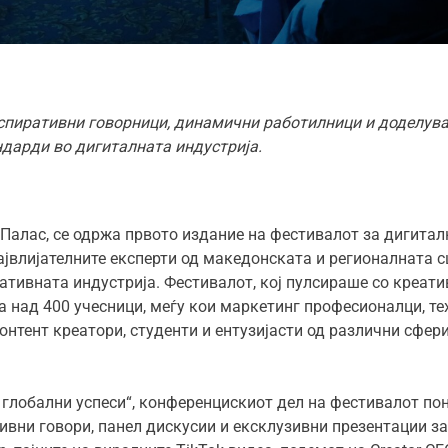
нспиративни говорници, динамични работилници и доделувањ
дарди во дигиталната индустрија.
 Палас, се одржа првото издание на фестивалот за дигитал
а највлијателните експерти од македонската и регионалната 
ативната индустрија. Фестивалот, кој пулсираше со креати
ја над 400 учесници, меѓу кои маркетинг професионалци, т
онтент креатори, студенти и ентузијасти од различни сфер
 глобални успеси“, конференцискиот дел на фестивалот по
ивни говори, панел дискусии и ексклузивни презентации за