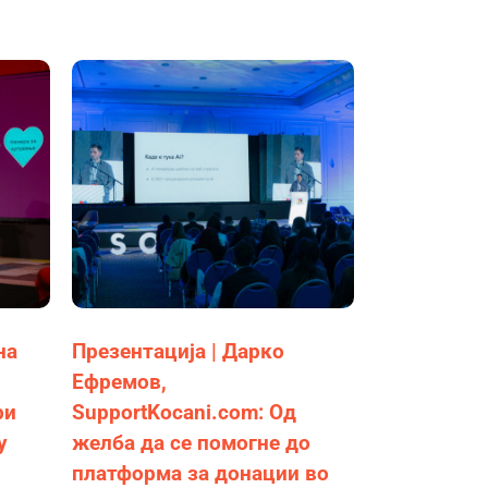
на
Презентација | Дарко
Ефремов,
ри
SupportKocani.com: Од
у
желба да се помогне до
платформа за донации во