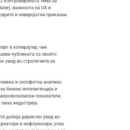
EO, контроверзната тема за
ater), важноста на UX и
серите и неверојатни приказни
ерт и копирајтер, чие
ушеви публиката со своето
ок увид во стратегиите за
узивна и сеопфатна анализа
за бизнис интелигенција и
макроекономски показатели,
 оваа индустрија.
те добија директен увид во
креатори и инфлуенсери, учеа