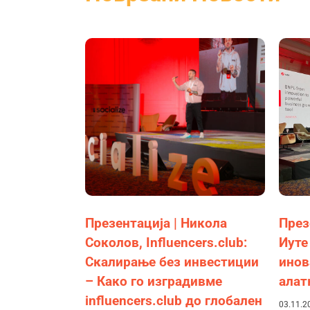
Презентација | Никола
През
Соколов, Influencers.club:
Иуте
Скалирање без инвестиции
инов
– Како го изградивме
алат
influencers.club до глобален
03.11.2