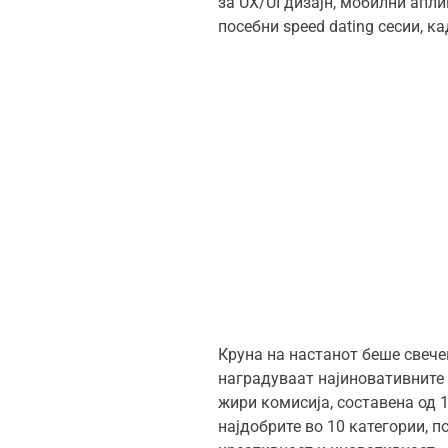
за UX/UI дизајн, мобилни апл
посебни speed dating сесии, к
Круна на настанот беше свече
наградуваат најиновативните 
жири комисија, составена од 
најдобрите во 10 категории, п