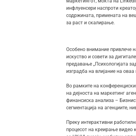
маркетингот, моќта на LinkedI
инфлуенсери наспроти креатори
содржината, примената на веш
за раст и скалирање.
Особено внимание привлече на
искуство и совети за дигитале
предавање „Психологијата зад 
изградба на влијание на ова
Во рамките на конференцискио
на дејноста на маркетинг аге
финансиска анализа – Бизнис
сегментација на агенциите, н
Преку интерактивни работилни
процесот на креирање видео к