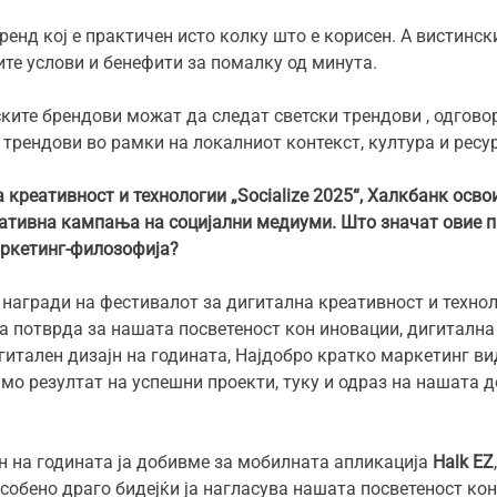
ренд кој е практичен исто колку што е корисен. А вистинск
ите услови и бенефити за помалку од минута.
те брендови можат да следат светски трендови , одговоро
трендови во рамки на локалниот контекст, култура и ресу
 креативност и технологии „Socialize 2025“, Халкбанк осво
еативна кампања на социјални медиуми. Што значат овие п
аркетинг-филозофија?
награди на фестивалот за дигитална креативност и техноло
а потврда за нашата посветеност кон иновации, дигиталн
гитален дизајн на годината, Најдобро кратко маркетинг в
амо резултат на успешни проекти, туку и одраз на нашата д
н на годината ја добивме за мобилната апликација
Halk EZ
 особено драго бидејќи ја нагласува нашата посветеност кон