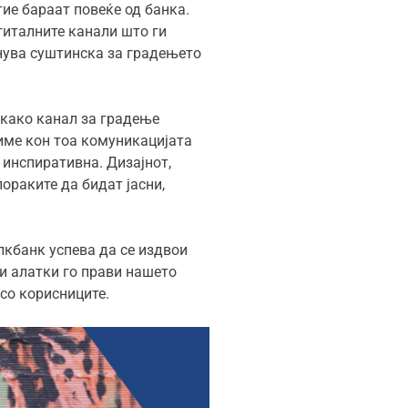
тие бараат повеќе од банка.
гиталните канали што ги
анува суштинска за градењето
 како канал за градење
име кон тоа комуникацијата
и инспиративна. Дизајнот,
ораките да бидат јасни,
лкбанк успева да се издвои
ни алатки го прави нашето
 со корисниците.