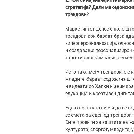
2.
Кои се најзначајните марке
стратегија? Дали македонскит
трендови?
Маркетингот денес е поле што
трендови кои бараат брза ада
хиперперсонализација, однос
и создавање персонализирани 
таргетирани кампањи, сегмен
Исто така меѓу трендовите е 
младите, бараат содржина шт
и видеата со Халки и анимира
едукација и креативен дигита
Еднакво важно ни е и да се в
се смета за еден од трендови
Сите проекти за заштита на ж
културата, спортот, младите,