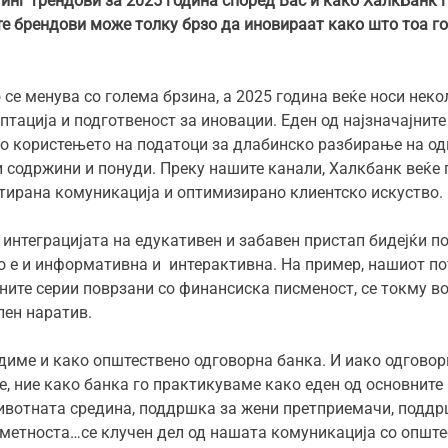
тинг трендови за 2025 година според Вас и како ХалкБанк 
е брендови може толку брзо да иновираат како што тоа го
 се менува со голема брзина, а 2025 година веќе носи неко
птација и подготвеност за иновации. Еден од најзначајните
но користењето на податоци за длабинско разбирање на о
содржини и понуди. Преку нашите канали, Халкбанк веќе г
тирана комуникација и оптимизирано клиентско искуство.
и интеграцијата на едукативен и забавен пристап бидејќи п
о е и информативна и интерактивна. На пример, нашиот по
ните серии поврзани со финансиска писменост, се токму во 
лен наратив.
одиме и како општествено одговорна банка. И иако одгово
те, ние како банка го практикуваме како еден од основните
ивотната средина, поддршка за жени претприемачи, поддр
 уметноста…се клучен дел од нашата комуникација со општ