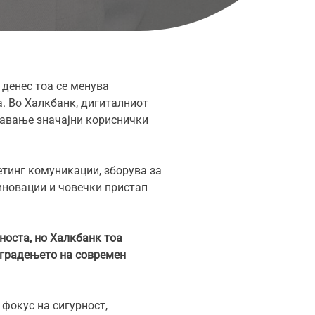
денес тоа се менува
а. Во Халкбанк, дигиталниот
давање значајни кориснички
етинг комуникации, зборува за
иновации и човечки пристап
носта, но Халкбанк тоа
о градењето на современ
фокус на сигурност,