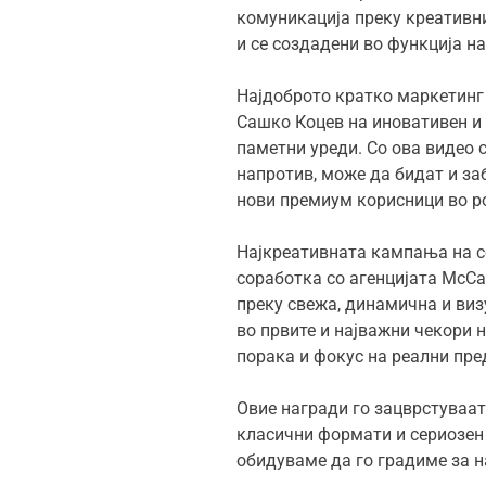
комуникација преку креативни
и се создадени во функција н
Најдоброто кратко маркетинг
Сашко Коцев на иновативен и
паметни уреди. Со ова видео 
напротив, може да бидат и за
нови премиум корисници во ро
Најкреативната кампања на с
соработка со агенцијата McCa
преку свежа, динамична и виз
во првите и најважни чекори н
порака и фокус на реални пре
Овие награди го зацврстуваа
класични формати и сериозен 
обидуваме да го градиме за 