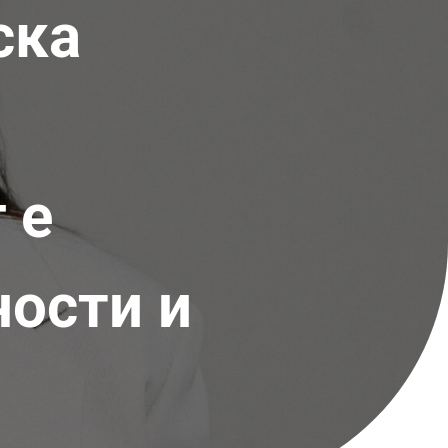
ска
 е
ности и