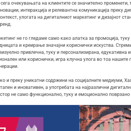
 сега очекувањата на клиентите се значително променети, 
иновации, интеракција и релевантна комуникација преку ди
 контекст, улогата на дигиталниот маркетинг и дизајнот ст
бренд.
кетинг не го гледаме само како алатка за промоција, туку
едницата и креирање значајни кориснички искуства. Стрем
 визуелно привлечна, туку и персонализирана, едукативна 
ионален или кориснички, игра клучна улога во тоа нашите п
енерации.
о и преку уникатни содржини на социјалните медиуми, Ха
стапен и иновативен, а употребата на најразлични дигитал
стор не само функционално, туку и емоционално поврзано