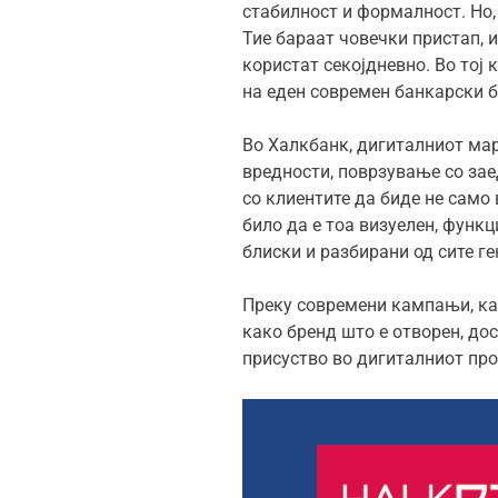
стабилност и формалност. Но,
Тие бараат човечки пристап, 
користат секојдневно. Во тој
на еден современ банкарски 
Во Халкбанк, дигиталниот мар
вредности, поврзување со за
со клиентите да биде не само
било да е тоа визуелен, функц
блиски и разбирани од сите г
Преку современи кампањи, как
како бренд што е отворен, до
присуство во дигиталниот про