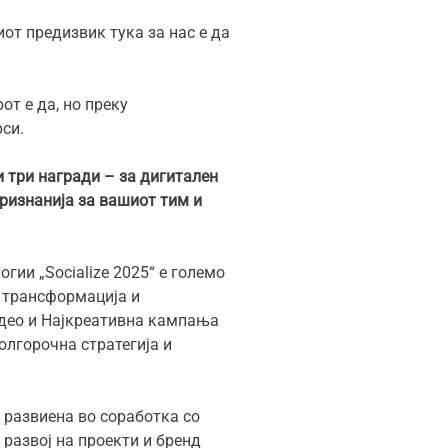
иот предизвик тука за нас е да
т е да, но преку
рси.
и три награди – за дигитален
ризнанија за вашиот тим и
гии „Socialize 2025“ е големо
а трансформација и
идео и Најкреативна кампања
олгорочна стратегија и
, развиена во соработка со
 развој на проекти и бренд