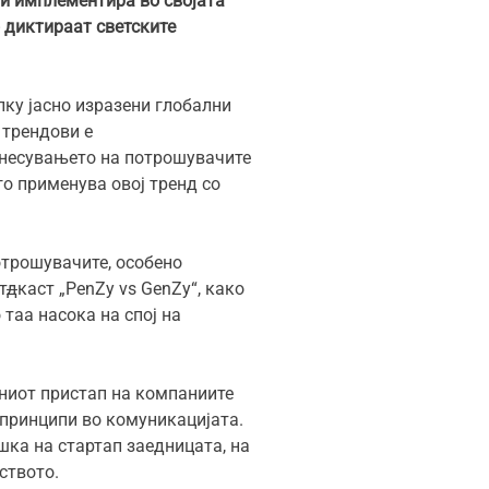
ги имплементира во својата
 диктираат светските
лку јасно изразени глобални
 трендови е
днесувањето на потрошувачите
о применува овој тренд со
отрошувачите, особено
т
д
каст „PenZy vs GenZy“, како
таа насока на спој на
рниот пристап на компаниите
 принципи во комуникацијата.
шка на стартап заедницата, на
еството.