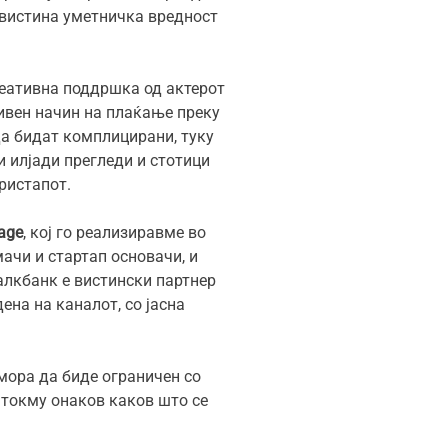
авистина уметничка вредност
креативна поддршка од актерот
ивен начин на плаќање преку
да бидат комплицирани, туку
и илјади прегледи и стотици
пристапот.
kage
, кој го реализиравме во
ачи и стартап основачи, и
алкбанк е вистински партнер
ена на каналот, со јасна
мора да биде ограничен со
, токму онаков каков што се