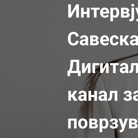
Интервј
Савеска
Дигитал
канал з
поврзув