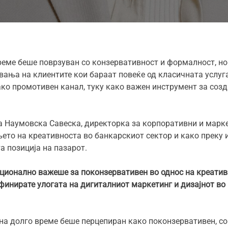
еме беше поврзуван со конзервативност и формалност, но 
вања на клиентите кои бараат повеќе од класичната услуг
ако промотивен канал, туку како важен инструмент за соз
Маја Наумовска Савеска, директорка за корпоративни и марк
ето на креативноста во банкарскиот сектор и како преку 
та позиција на пазарот.
ционално важеше за поконзервативен во однос на креатив
ефинирате улогата на дигиталниот маркетинг и дизајнот в
а долго време беше перцепиран како поконзервативен, со 