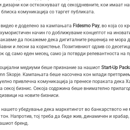
 дизајни кои осткокнуваат од секојдневните, кои имаат н
а блиска комуникација со таргет публиката.
 видео е доделено за кампањата
Fidesmo Pay
, во која со 
 хумористичен начин го доближуваме концептот на иноват
сакавме да покажеме дека дигиталните решенија не мора 
бавни и лесни за користење. Позитивниот одзив со десетиц
к од само еден месец, само ја потврди релевантноста на 
оцијални медиуми беше признание за нашиот
Start-Up Pac
nn Skopje. Кампањата беше насочена кон млади претприем
уелно привлечна комуникација ја пренесе пораката дека Х
а секој бизнис. Секоја содржина беше внимателно прилагод
дизвици на новите бизниси.
т нашето убедување дека маркетингот во банкарството не 
тон. Напротив, тој треба да биде жив, динамичен и храбар
нашиот бренд.