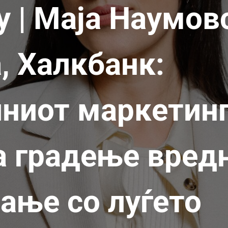
у | Маја Наумов
, Халкбанк:
ниот маркетинг
а градење вред
ање со луѓето