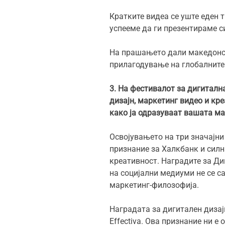
Кратките видеа се уште еден т
успееме да ги презентираме с
На прашањето дали македонски
прилагодување на глобалните 
3.
На фестивалот за дигитална
дизајн, маркетинг видео и кр
како ја одразуваат вашата м
Освојувањето на три значајни 
признание за Халкбанк и силн
креативност. Наградите за Ди
на социјални медиуми не се с
маркетинг-филозофија.
Наградата за дигитален дизај
Effectiva. Ова признание ни е