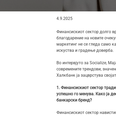
4.9.2025
Финансискиот сектор долго вр
благодарение на новите очеку
маркетинг не се гледа само к
искуства и градење доверба.
Во интервјуто за Socialize, 
современите трендови, значењ
Халкбанк ја зацврстува своја
1.
Финансискиот сектор тради
успешно го менува. Како ја д
банкарски бренд?
Финансискиот сектор навистин