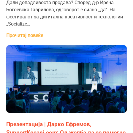
Дали допадливоста продава? Според д-р Ирена
Богоевска Гаврилова, одговорот е силно „да“. На
фестивалот за дигитална креативност и технологии
„Socialize…
Прочитај повеќе
Презентација | Дарко Ефремов,
SupportKocani.com: Од желба да се помогне