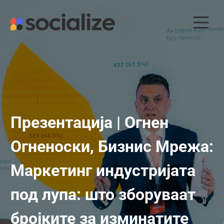
Skip
to
content
Презентација | Огнен
Огненоски, Бизнис Мрежа:
Маркетинг индустријата
под лупа: што зборуваат
бројките за изминатите