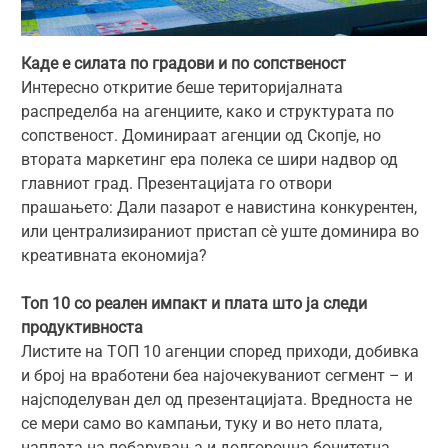
Каде е силата по градови и по сопственост
Интересно откритие беше територијалната
распределба на агенциите, како и структурата по
сопственост. Доминираат агенции од Скопје, но
втората маркетинг ера полека се шири надвор од
главниот град. Презентацијата го отвори
прашањето: Дали пазарот е навистина конкурентен,
или централизираниот пристап сѐ уште доминира во
креативната економија?
Топ 10 со реален импакт и плата што ја следи
продуктивноста
Листите на ТОП 10 агенции според приходи, добивка
и број на вработени беа најочекуваниот сегмент – и
најсподелуван дел од презентацијата. Вредноста не
се мери само во кампањи, туку и во нето плата,
наплата на побарувања и долгорочна бонитетна