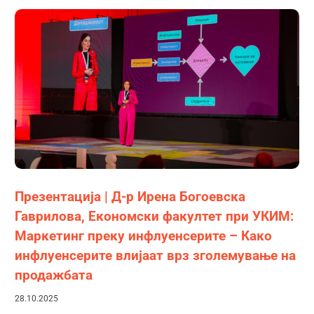
Презентација | Д-р Ирена Богоевска
Гаврилова, Економски факултет при УКИМ:
Маркетинг преку инфлуенсерите – Како
инфлуенсерите влијаат врз зголемување на
продажбата
28.10.2025