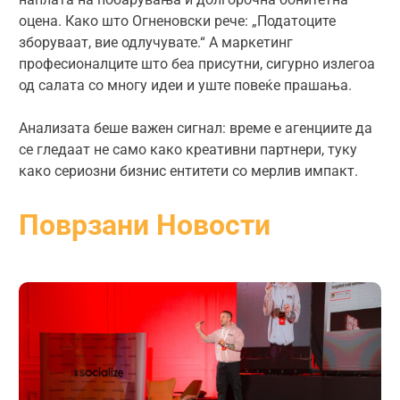
оцена. Како што Огненовски рече: „Податоците
зборуваат, вие одлучувате.“ А маркетинг
професионалците што беа присутни, сигурно излегоа
од салата со многу идеи и уште повеќе прашања.
Анализата беше важен сигнал: време е агенциите да
се гледаат не само како креативни партнери, туку
како сериозни бизнис ентитети со мерлив импакт.
Поврзани Новости