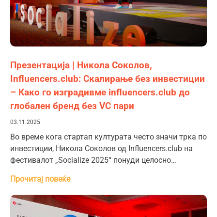
Презентација | Никола Соколов,
Influencers.club: Скалирање без инвестиции
– Како го изградивме influencers.club до
глобален бренд без VC пари
03.11.2025
Во време кога стартап културата често значи трка по
инвестиции, Никола Соколов од Influencers.club на
фестивалот „Socialize 2025“ понуди целосно…
Прочитај повеќе