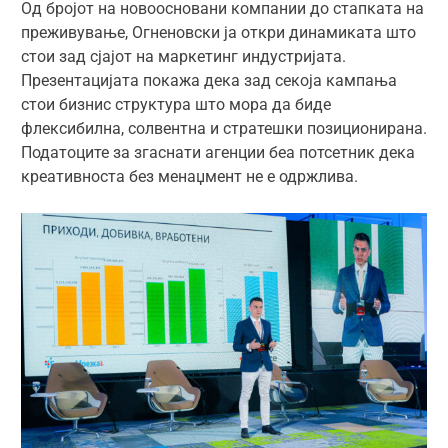
Од бројот на новоосновани компании до стапката на
преживување, Огненовски ја откри динамиката што
стои зад сјајот на маркетинг индустријата.
Презентацијата покажа дека зад секоја кампања
стои бизнис структура што мора да биде
флексибилна, солвентна и стратешки позиционирана.
Податоците за згаснати агенции беа потсетник дека
креативноста без менаџмент не е одржлива.