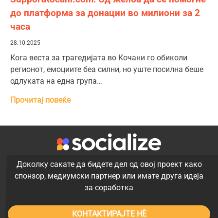
до платформа за донации во милиони за 2
часа
28.10.2025
Кога веста за трагедијата во Кочани го обиколи
регионот, емоциите беа силни, но уште посилна беше
одлуката на една група…
Прочитај повеќе
Доколку сакате да бидете дел од овој проект како
спонзор, медиумски партнер или имате друга идеја
за соработка
КОНТАКТИРАЈТЕ НÈ