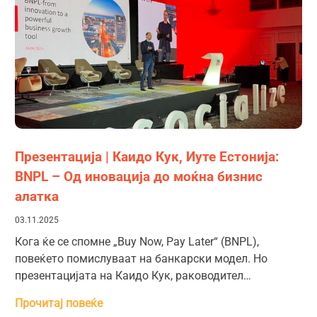
Презентација | Каидо Кук, Иуте Естонија:
BNPL – Од иновација до моќна бизнис
алатка
03.11.2025
Кога ќе се спомне „Buy Now, Pay Later“ (BNPL),
повеќето помислуваат на банкарски модел. Но
презентацијата на Каидо Кук, раководител…
Прочитај повеќе