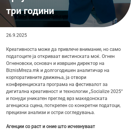
три години
26.9.2025
Креативноста може да привлече внимание, но само
податоците ја откриваат вистинската моќ. Огнен
Огненовски, основач и извршен директор на
BiznisMreza.mk и долгогодишен аналитичар на
корпоративните движења, ја отвори
конференциската програма на фестивалот за
дигитална креативност и технологии „Socialize 2025“
и понуди уникатен преглед врз македонската
агенциска сцена, поткрепен со конкретни податоци,
прецизни анализи и остри согледувања.
Агенции со раст и оние што исчезнуваат