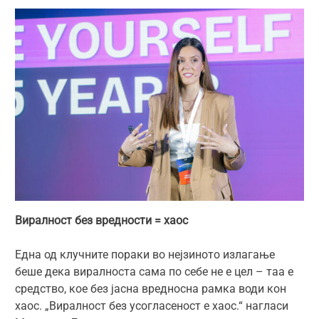
Виралност без вредности = хаос
Една од клучните пораки во нејзиното излагање
беше дека виралноста сама по себе не е цел – таа е
средство, кое без јасна вредносна рамка води кон
хаос. „Виралност без усогласеност е хаос.“ нагласи