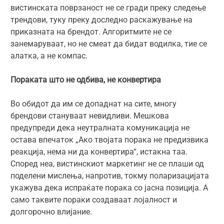
вистинската поврзаност не се гради преку следење
трендови, туку преку доследно раскажување на
приказната на брендот. Алгоритмите не се
занемаруваат, но не смеат да бидат водилка, тие се
алатка, а не компас.
Пораката што не одбива, не конвертира
Во обидот да им се допаднат на сите, многу
брендови стануваат невидливи. Мешкова
предупреди дека неутралната комуникација не
остава впечаток „Ако твојата порака не предизвика
реакција, нема ни да конвертира“, истакна таа.
Според неа, вистинскиот маркетинг не се плаши од
поделени мислења, напротив, токму поларизацијата
укажува дека испраќате порака со јасна позиција. А
само таквите пораки создаваат лојалност и
долгорочно влијание.