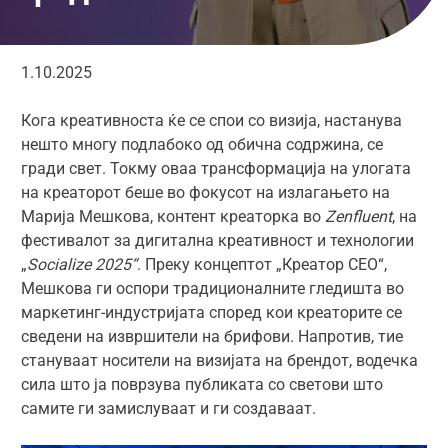
1.10.2025
Кога креативноста ќе се спои со визија, настанува
нешто многу подлабоко од обична содржина, се
гради свет. Токму оваа трансформација на улогата
на креаторот беше во фокусот на излагањето на
Марија Мешкова, контент креаторка во
Zenfluent
, на
фестивалот за дигитална креативност и технологии
„
Socialize 2025“
. Преку концептот „Креатор CEO“,
Мешкова ги оспори традиционалните гледишта во
маркетинг-индустријата според кои креаторите се
сведени на извршители на брифови. Напротив, тие
стануваат носители на визијата на брендот, водечка
сила што ја поврзува публиката со светови што
самите ги замислуваат и ги создаваат.