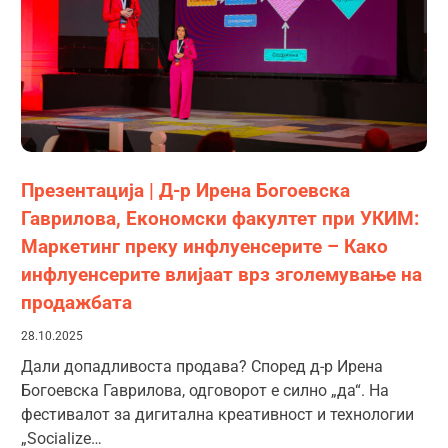
Презентација | Д-р Ирена Богоевска
Гаврилова, Економски факултет при УКИМ:
Маркетинг преку инфлуенсерите – Како
инфлуенсерите влијаат врз зголемување на
продажбата
28.10.2025
Дали допадливоста продава? Според д-р Ирена
Богоевска Гаврилова, одговорот е силно „да“. На
фестивалот за дигитална креативност и технологии
„Socialize…