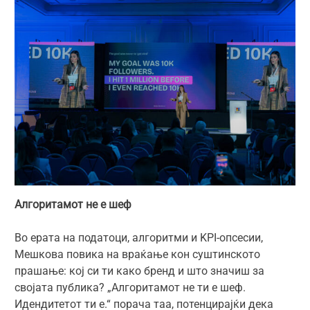
Алгоритамот не е шеф
Во ерата на податоци, алгоритми и KPI-опсесии,
Мешкова повика на враќање кон суштинското
прашање: кој си ти како бренд и што значиш за
својата публика? „Алгоритамот не ти е шеф.
Идендитетот ти е.“ порача таа, потенцирајќи дека