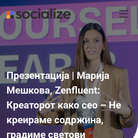
Skip
to
content
Презентација | Марија
Мешкова, Zenfluent:
Креаторот како ceo – Не
креираме содржина,
градиме светови