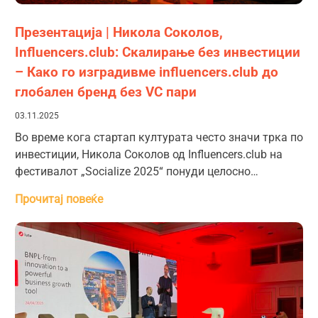
Презентација | Никола Соколов,
Influencers.club: Скалирање без инвестиции
– Како го изградивме influencers.club до
глобален бренд без VC пари
03.11.2025
Во време кога стартап културата често значи трка по
инвестиции, Никола Соколов од Influencers.club на
фестивалот „Socialize 2025“ понуди целосно…
Прочитај повеќе