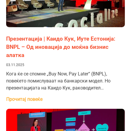
Презентација | Каидо Кук, Иуте Естонија:
BNPL – Од иновација до моќна бизнис
алатка
03.11.2025
Кога ќе се спомне „Buy Now, Pay Later“ (BNPL),
повеќето помислуваат на банкарски модел. Но
презентацијата на Каидо Кук, раководител…
Прочитај повеќе