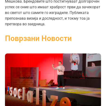
Мешкова. Брендовите што постигнуваат долгорочен
успех се оние што имаат храброст први да зачекорат
во светот што самите го изградиле. Публиката
препознава визија и доследност, и токму тоа ја
претвора во заедница.
Поврзани Новости