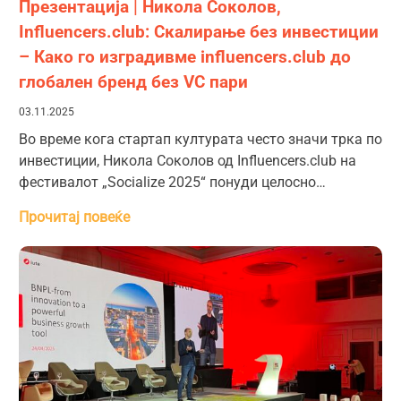
Презентација | Никола Соколов,
Influencers.club: Скалирање без инвестиции
– Како го изградивме influencers.club до
глобален бренд без VC пари
03.11.2025
Во време кога стартап културата често значи трка по
инвестиции, Никола Соколов од Influencers.club на
фестивалот „Socialize 2025“ понуди целосно…
Прочитај повеќе