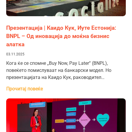
Презентација | Каидо Кук, Иуте Естонија:
BNPL – Од иновација до моќна бизнис
алатка
03.11.2025
Кога ќе се спомне „Buy Now, Pay Later“ (BNPL),
повеќето помислуваат на банкарски модел. Но
презентацијата на Каидо Кук, раководител…
Прочитај повеќе