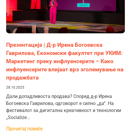
Презентација | Д-р Ирена Богоевска
Гаврилова, Економски факултет при УКИМ:
Маркетинг преку инфлуенсерите – Како
инфлуенсерите влијаат врз зголемување на
продажбата
28.10.2025
Дали допадливоста продава? Според д-р Ирена
Богоевска Гаврилова, одговорот е силно „да“. На
фестивалот за дигитална креативност и технологии
„Socialize…
Прочитај повеќе