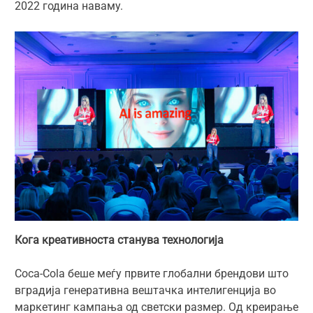
2022 година наваму.
Кога креативноста станува технологија
Coca-Cola беше меѓу првите глобални брендови што
вградија генеративна вештачка интелигенција во
маркетинг кампања од светски размер. Од креирање