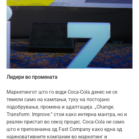
Лидери во промената
Маркетингот што го води Coca-Cola денес не се
темели само на кампањи, туку на постојано
подобрување, промена и адаптација. „Change.
Transform. Improve.“ стои како интерна мантра, но и
реален пристап во секој процес. Coca-Cola не само
што е препознаена од Fast Company како една од
најиновативните компании во маркетинг и