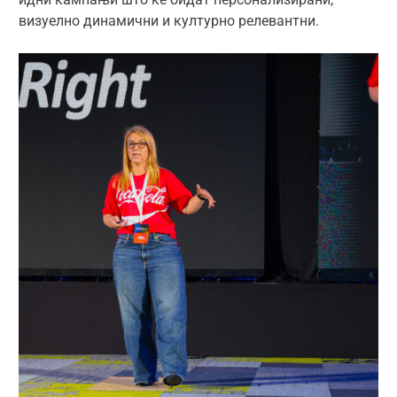
визуелно динамични и културно релевантни.