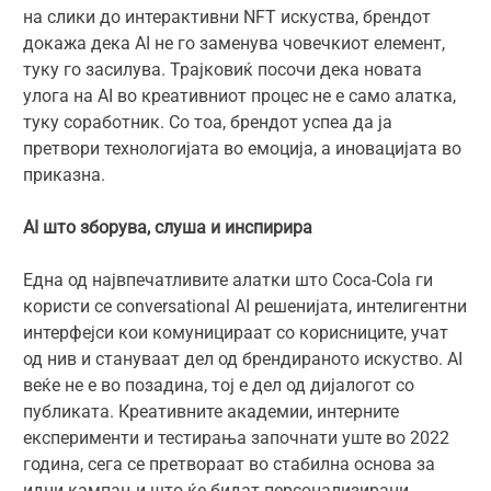
на слики до интерактивни NFT искуства, брендот
докажа дека AI не го заменува човечкиот елемент,
туку го засилува. Трајковиќ посочи дека новата
улога на AI во креативниот процес не е само алатка,
туку соработник. Со тоа, брендот успеа да ја
претвори технологијата во емоција, а иновацијата во
приказна.
AI што зборува, слуша и инспирира
Една од највпечатливите алатки што Coca-Cola ги
користи се conversational AI решенијата, интелигентни
интерфејси кои комуницираат со корисниците, учат
од нив и стануваат дел од брендираното искуство. AI
веќе не е во позадина, тој е дел од дијалогот со
публиката. Креативните академии, интерните
експерименти и тестирања започнати уште во 2022
година, сега се претвораат во стабилна основа за
идни кампањи што ќе бидат персонализирани,