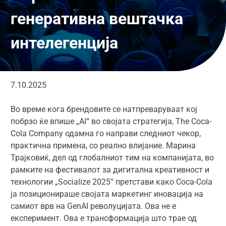
генеративна вештачка
интелегенција
7.10.2025
Во време кога брендовите се натпреваруваат кој
побрзо ќе впише „AI“ во својата стратегија, The Coca-
Cola Company одамна го направи следниот чекор,
практична примена, со реално влијание. Марина
Трајковиќ, дел од глобалниот тим на компанијата, во
рамките на фестивалот за дигитална креативност и
технологии „Socialize 2025“ претстави како Coca-Cola
ја позиционираше својата маркетинг иновација на
самиот врв на GenAI револуцијата. Ова не е
експеримент. Ова е трансформација што трае од