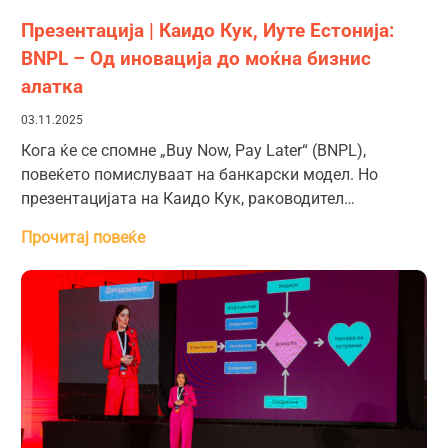
Презентација | Каидо Кук, Иуте Естонија:
BNPL – Од иновација до моќна бизнис
алатка
03.11.2025
Кога ќе се спомне „Buy Now, Pay Later“ (BNPL),
повеќето помислуваат на банкарски модел. Но
презентацијата на Каидо Кук, раководител…
Прочитај повеќе