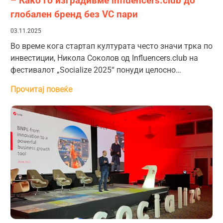
– Како го изградивме influencers.club до
глобален бренд без VC пари
03.11.2025
Во време кога стартап културата често значи трка по
инвестиции, Никола Соколов од Influencers.club на
фестивалот „Socialize 2025“ понуди целосно…
Прочитај повеќе