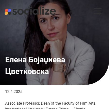
Skip
to
content
Елена Бојаџиева
Цветковска
12.4.2025
Associate Professor, Dean of the Faculty of Film Arts,