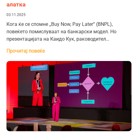
алатка
03.11.2025
Кога ќе се спомне „Buy Now, Pay Later“ (BNPL),
повеќето помислуваат на банкарски модел. Но
презентацијата на Каидо Кук, раководител…
Прочитај повеќе