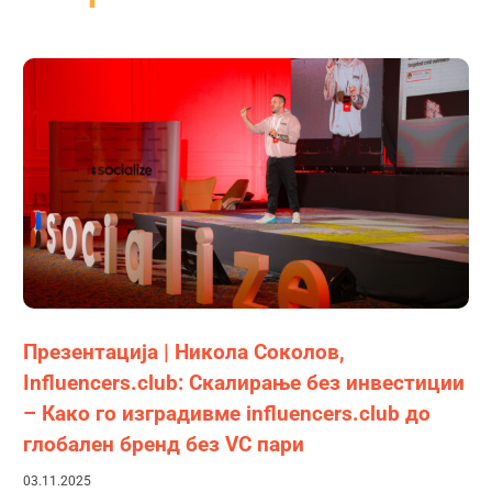
Презентација | Никола Соколов,
Influencers.club: Скалирање без инвестиции
– Како го изградивме influencers.club до
глобален бренд без VC пари
03.11.2025