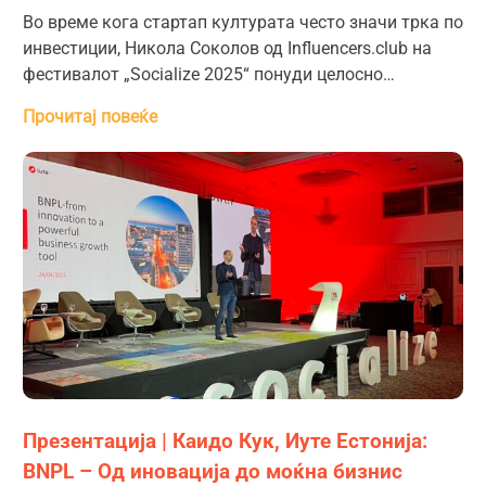
Во време кога стартап културата често значи трка по
инвестиции, Никола Соколов од Influencers.club на
фестивалот „Socialize 2025“ понуди целосно…
Прочитај повеќе
Презентација | Каидо Кук, Иуте Естонија:
BNPL – Од иновација до моќна бизнис