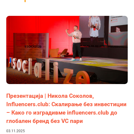
Презентација | Никола Соколов,
Influencers.club: Скалирање без инвестиции
– Како го изградивме influencers.club до
глобален бренд без VC пари
03.11.2025