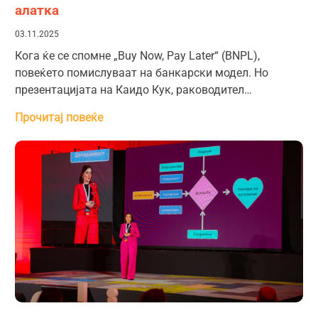
алатка
03.11.2025
Кога ќе се спомне „Buy Now, Pay Later“ (BNPL),
повеќето помислуваат на банкарски модел. Но
презентацијата на Каидо Кук, раководител…
Прочитај повеќе