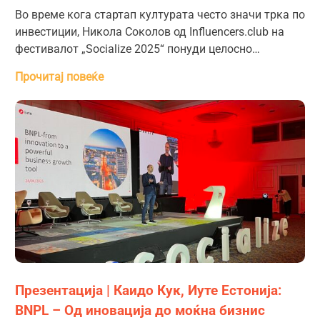
Во време кога стартап културата често значи трка по
инвестиции, Никола Соколов од Influencers.club на
фестивалот „Socialize 2025“ понуди целосно…
Прочитај повеќе
Презентација | Каидо Кук, Иуте Естонија:
BNPL – Од иновација до моќна бизнис