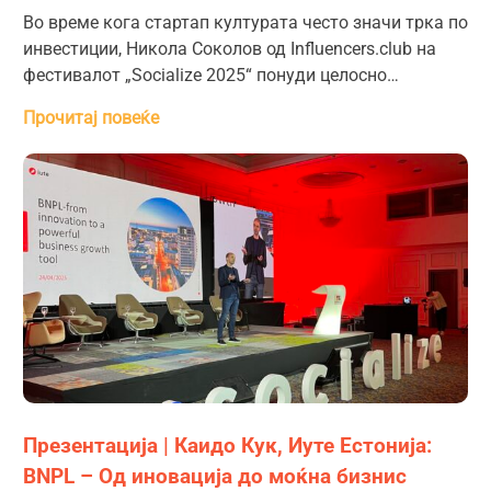
Во време кога стартап културата често значи трка по
инвестиции, Никола Соколов од Influencers.club на
фестивалот „Socialize 2025“ понуди целосно…
Прочитај повеќе
Презентација | Каидо Кук, Иуте Естонија:
BNPL – Од иновација до моќна бизнис