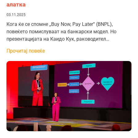
алатка
03.11.2025
Кога ќе се спомне „Buy Now, Pay Later“ (BNPL),
повеќето помислуваат на банкарски модел. Но
презентацијата на Каидо Кук, раководител…
Прочитај повеќе