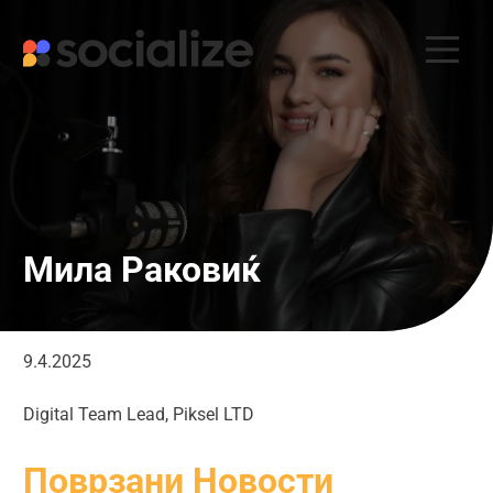
Skip
to
content
Мила Раковиќ
9.4.2025
Digital Team Lead, Piksel LTD
Поврзани Новости