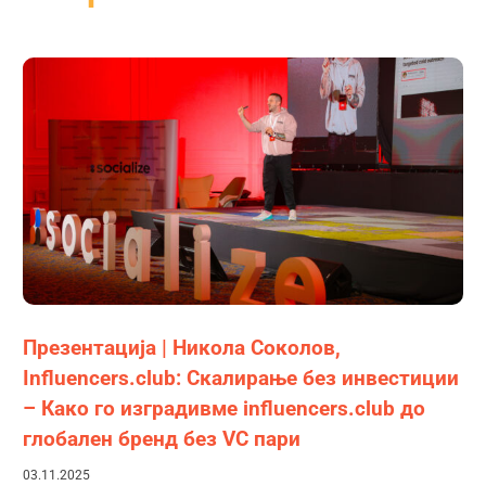
Презентација | Никола Соколов,
Influencers.club: Скалирање без инвестиции
– Како го изградивме influencers.club до
глобален бренд без VC пари
03.11.2025