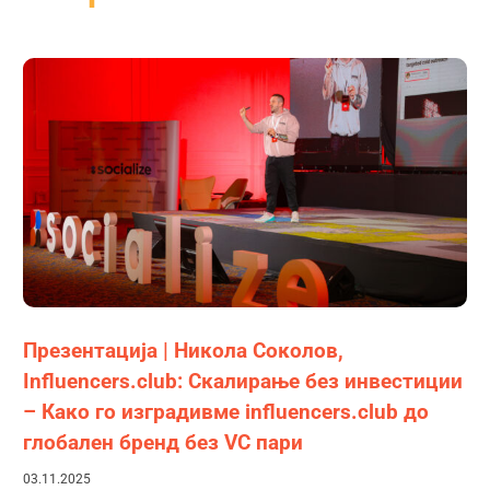
Презентација | Никола Соколов,
Influencers.club: Скалирање без инвестиции
– Како го изградивме influencers.club до
глобален бренд без VC пари
03.11.2025