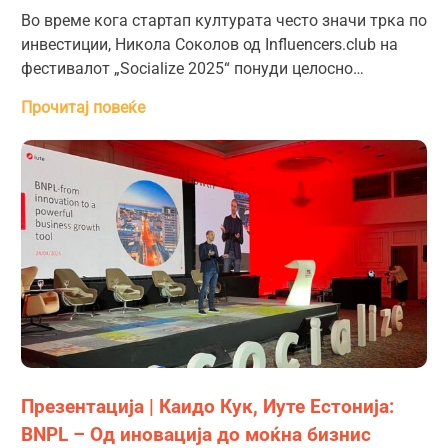
Во време кога стартап културата често значи трка по
инвестиции, Никола Соколов од Influencers.club на
фестивалот „Socialize 2025“ понуди целосно…
Прочитај повеќе
Презентација | Каидо Кук, Иуте Естонија:
BNPL – Од иновација до моќна бизнис