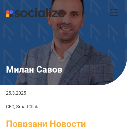
Skip
to
content
Милан Савов
25.3.2025
CEO, SmartClick
Поврзани Новости