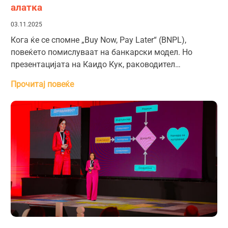
алатка
03.11.2025
Кога ќе се спомне „Buy Now, Pay Later“ (BNPL),
повеќето помислуваат на банкарски модел. Но
презентацијата на Каидо Кук, раководител…
Прочитај повеќе