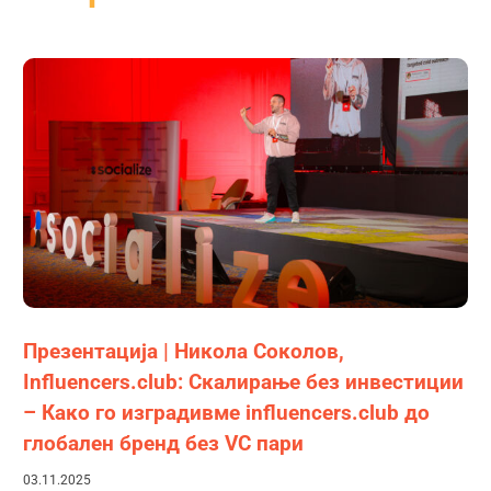
Презентација | Никола Соколов,
Influencers.club: Скалирање без инвестиции
– Како го изградивме influencers.club до
глобален бренд без VC пари
03.11.2025