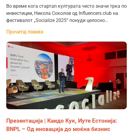
Во време кога стартап културата често значи трка по
инвестиции, Никола Соколов од Influencers.club на
фестивалот „Socialize 2025“ понуди целосно…
Прочитај повеќе
Презентација | Каидо Кук, Иуте Естонија:
BNPL – Од иновација до моќна бизнис