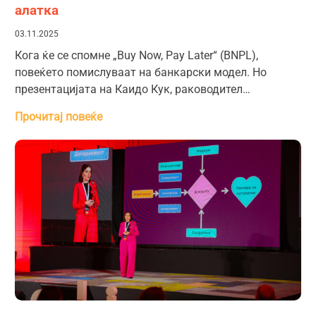
алатка
03.11.2025
Кога ќе се спомне „Buy Now, Pay Later“ (BNPL),
повеќето помислуваат на банкарски модел. Но
презентацијата на Каидо Кук, раководител…
Прочитај повеќе