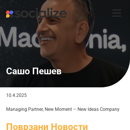
Skip
to
content
Сашо Пешев
10.4.2025
Managing Partner, New Moment – New Ideas Company
Поврзани Новости