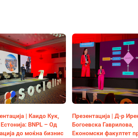
ентација | Каидо Кук,
Презентација | Д-р Ире
 Естонија: BNPL – Од
Богоевска Гаврилова,
ација до моќна бизнис
Економски факултет п