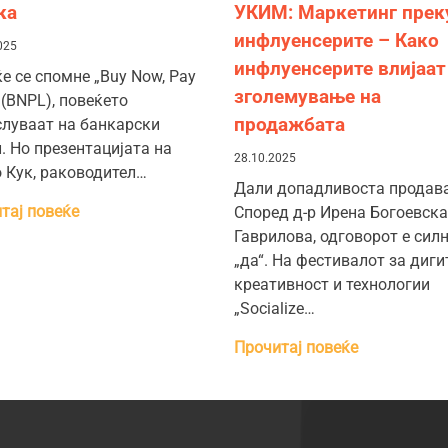
ка
УКИМ: Маркетинг прек
инфлуенсерите – Како
025
инфлуенсерите влијаат
ќе се спомне „Buy Now, Pay
зголемување на
 (BNPL), повеќето
продажбата
луваат на банкарски
. Но презентацијата на
28.10.2025
 Кук, раководител…
Дали допадливоста продав
тај повеќе
Според д-р Ирена Богоевска
Гаврилова, одговорот е сил
„да“. На фестивалот за диг
креативност и технологии
„Socialize…
Прочитај повеќе