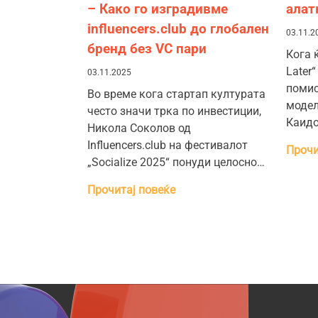
– Како го изградивме
алат
influencers.club до глобален
03.11.2
бренд без VC пари
Кога 
Later“
03.11.2025
помис
Во време кога стартап културата
модел
често значи трка по инвестиции,
Каидо
Никола Соколов од
Influencers.club на фестивалот
Прочи
„Socialize 2025“ понуди целосно…
Прочитај повеќе