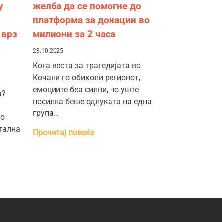
у
желба да се помогне до
платформа за донации во
 врз
милиони за 2 часа
28.10.2025
Кога веста за трагедијата во
Кочани го обиколи регионот,
емоциите беа силни, но уште
а?
посилна беше одлуката на една
група…
но
итална
Прочитај повеќе