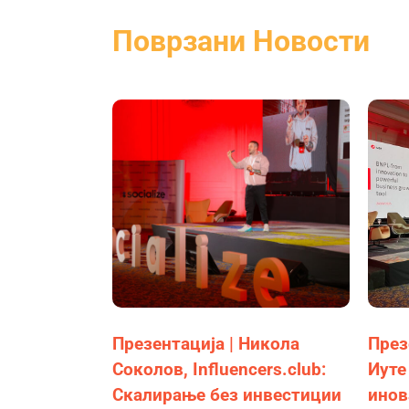
Поврзани Новости
Презентација | Никола
През
Соколов, Influencers.club:
Иуте
Скалирање без инвестиции
инов