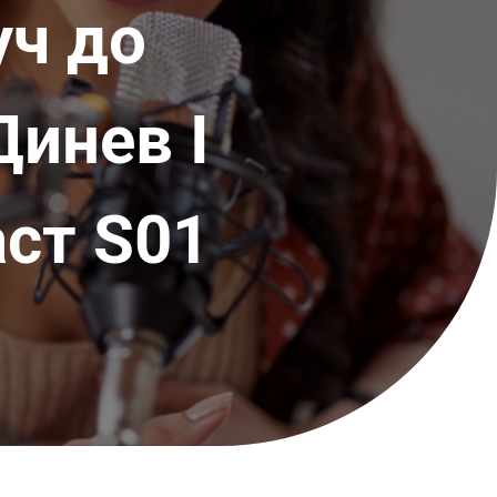
уч до
Динев I
аст S01