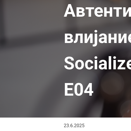
Автенти
влијани
Sociali
E04
23.6.2025