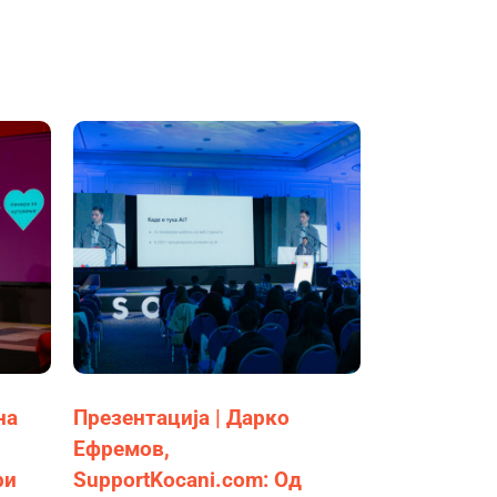
на
Презентација | Дарко
Ефремов,
ри
SupportKocani.com: Од