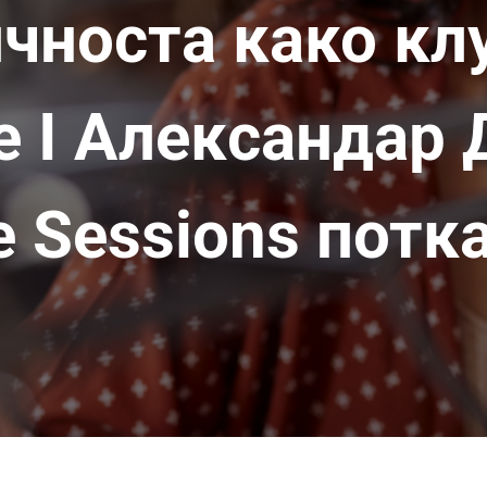
чноста како кл
е I Александар 
ze Sessions потк