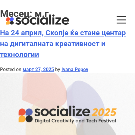
Skip
Месец:
м.г
to
content
На 24 април, Скопје ќе стане центар
на дигиталната креативност и
технологии
Posted on
март 27, 2025
by
Ivana Popov