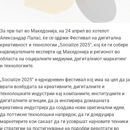
За прв пат во Македонија, на 24 април во хотелот
Александар Палас, ќе се одржи Фестивал на дигитална
креативност и технологии „Socialize 2025“, кој ќе ги собере
највлијателните експерти од Македонија и регионот во
областа на социјалните медиуми, дигиталниот маркетинг
и технологиите.
„Socialize 2025“ е еднодневен фестивал кој има за цел да ја
врати возбудата за креативните, дигиталните и
технолошките индустрии кај компаниите, институциите и
дигиталните агенции, да ја инспирира домашната
креативна индустрија да создава нови оригинални идеи,
да поттикне технолошки напредок, да ги доедуцира
маркетерите кои сакаат да ги усовршат најновите техники
и стратегии за постигнување на подобри резултати во