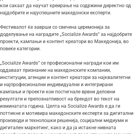
кои сакаат да научат креирање на содржини директно од
најдобрите и најуспешните македонски експерти.
Фестивалот ќе заврши со свечена церемонија за
доделување на наградите „Socialize Awards“ за најдобрите
проекти, кампањи и контент креатори во Македонија, во
повеќе категории.
„Socialize Awards“ се професионални награди кои им
оддаваат признание на македонските компании,
институции, агенции и контент креатори за најквалитетни
и најпрофесионални индивидуални и интегрирани
кампањи и проекти кои постигнале врвни деловни
резултати и препознатливост на брендот во текот на
изминатата година. Целта на Socialize Awards е да ги
поттикне и мотивира македонските експерти за дигитални
производи и технолошки решенија, социјални медиуми и
дигитален маркетинг, како и да ја истакне нивната