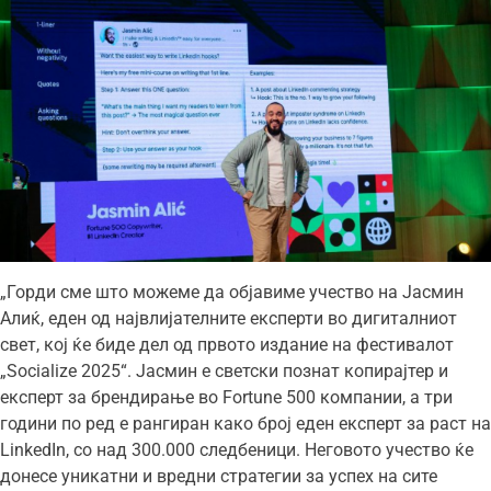
„Горди сме што можеме да објавиме учество на Јасмин
Алиќ, еден од највлијателните експерти во дигиталниот
свет, кој ќе биде дел од првото издание на фестивалот
„Socialize 2025“. Јасмин е светски познат копирајтер и
експерт за брендирање во Fortune 500 компании, а три
години по ред е рангиран како број еден експерт за раст на
LinkedIn, со над 300.000 следбеници. Неговото учество ќе
донесе уникатни и вредни стратегии за успех на сите