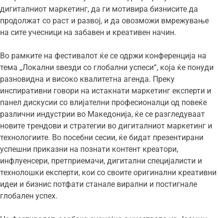
дигиталниот маркетинг, да ги мотивира бизнисите да
продолжат со раст и развој, и да овозможи вмрежување
на сите учесници на забавен и креативен начин.
Во рамките на фестивалот ќе се одржи конференција на
тема „Локални ѕвезди со глобални успеси“, која ќе понуди
разновидна и високо квалитетна агенда. Преку
инспиративни говори на истакнати маркетинг експерти и
панел дискусии со влијателни професионалци од повеќе
различни индустрии во Македонија, ќе се разгледуваат
новите трендови и стратегии во дигиталниот маркетинг и
технологиите. Во посебни сесии, ќе бидат презентирани
успешни приказни на познати контент креатори,
инфлуенсери, претприемачи, дигитални специјалисти и
технолошки експерти, кои со своите оригинални креативни
идеи и бизнис потфати станале вирални и постигнале
глобален успех.