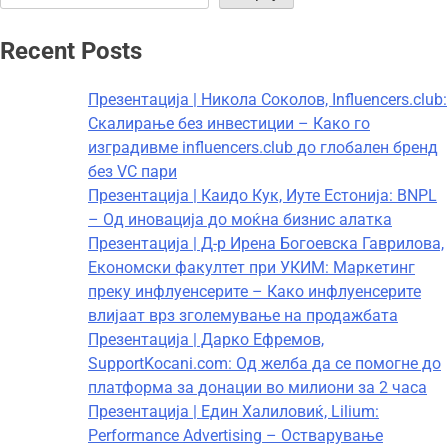
Recent Posts
Презентација | Никола Соколов, Influencers.club:
Скалирање без инвестиции – Како го
изградивме influencers.club до глобален бренд
без VC пари
Презентација | Каидо Кук, Иуте Естонија: BNPL
– Од иновација до моќна бизнис алатка
Презентација | Д-р Ирена Богоевска Гаврилова,
Економски факултет при УКИМ: Маркетинг
преку инфлуенсерите – Како инфлуенсерите
влијаат врз зголемување на продажбата
Презентација | Дарко Ефремов,
SupportKocani.com: Од желба да се помогне до
платформа за донации во милиони за 2 часа
Презентација | Един Халиловиќ, Lilium:
Performance Advertising – Остварување