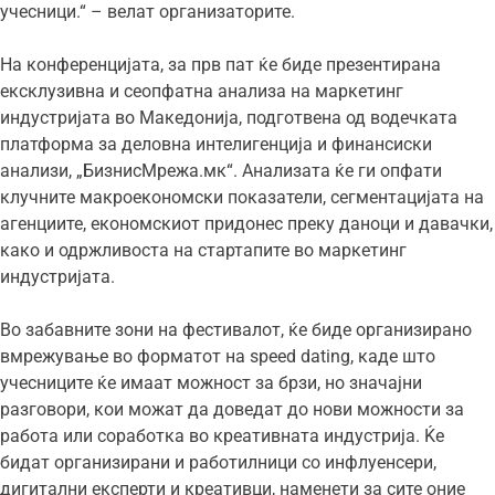
учесници.“ – велат организаторите.
На конференцијата, за прв пат ќе биде презентирана
ексклузивна и сеопфатна анализа на маркетинг
индустријата во Македонија, подготвена од водечката
платформа за деловна интелигенција и финансиски
анализи, „БизнисМрежа.мк“. Анализата ќе ги опфати
клучните макроекономски показатели, сегментацијата на
агенциите, економскиот придонес преку даноци и давачки,
како и одржливоста на стартапите во маркетинг
индустријата.
Во забавните зони на фестивалот, ќе биде организирано
вмрежување во форматот на speed dating, каде што
учесниците ќе имаат можност за брзи, но значајни
разговори, кои можат да доведат до нови можности за
работа или соработка во креативната индустрија. Ќе
бидат организирани и работилници со инфлуенсери,
дигитални експерти и креативци, наменети за сите оние