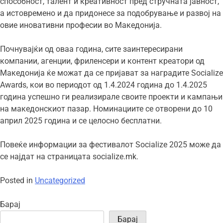
способност, талент и креативност пред стручната јавност,
а истовремено и да придонесе за подобрување и развој на
овие иновативни професии во Македонија.
Почнувајќи од оваа година, сите заинтересирани
компании, агенции, фриленсери и контент креатори од
Македонија ќе можат да се пријават за наградите Socialize
Awards, кои во периодот од 1.4.2024 година до 1.4.2025
година успешно ги реализирале своите проекти и кампањи
на македонскиот пазар. Номинациите се отворени до 10
април 2025 година и се целосно бесплатни.
Повеќе информации за фестивалот Socialize 2025 може да
се најдат на страницата socialize.mk.
Posted in
Uncategorized
Барај
Барај