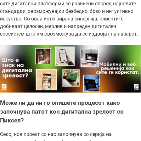
сите дигитални платформи се развиени според најновите
стандарди, овозможувајќи безбедно, брзо и интуитивно
искуство. Со оваа интегрирана синергија, клиентите
добиваат целосен, мерлив и напреден дигитален
екосистем што им овозможува да се издвојат на пазарот.
Може ли да ни го опишете процесот како
започнува патот кон дигитална зрелост со
Пиксел?
Секој нов проект со нас започнува со серија на