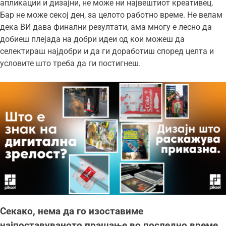
апликации и дизајни, не може ни највештиот креативец.
Бар не може секој ден, за целото работно време. Не велам
дека ВИ дава финални резултати, ама многу е лесно да
добиеш плејада на добри идеи од кои можеш да
селектираш најдобри и да ги доработиш според целта и
условите што треба да ги постигнеш.
Секако, нема да го изоставиме
најпоставуваното прашање во последно време