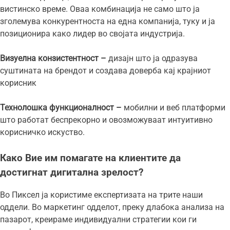
вистинско време. Оваа комбинација не само што ја
зголемува конкурентноста на една компанија, туку и ја
позиционира како лидер во својата индустрија.
Визуелна конзистентност –
дизајн што ја одразува
суштината на брендот и создава доверба кај крајниот
корисник
Технолошка функционалност –
мобилни и веб платформи
што работат беспрекорно и овозможуваат интуитивно
корисничко искуство.
Како Вие им помагате на клиентите да
достигнат дигитална зрелост?
Во Пиксел ја користиме експертизата на трите наши
оддели. Во маркетинг одделот, преку длабока анализа на
пазарот, креираме индивидуални стратегии кои ги