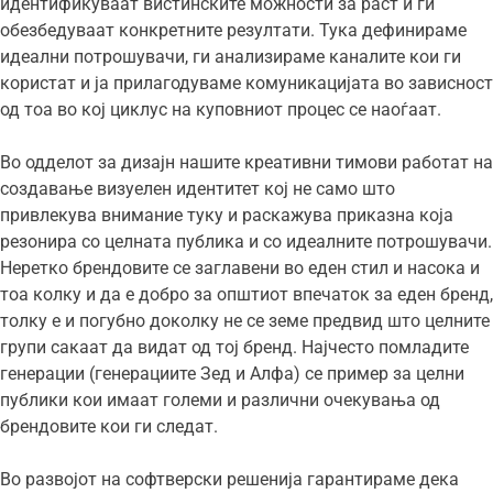
идентификуваат вистинските можности за раст и ги
обезбедуваат конкретните резултати. Тука дефинираме
идеални потрошувачи, ги анализираме каналите кои ги
користат и ја прилагодуваме комуникацијата во зависност
од тоа во кој циклус на куповниот процес се наоѓаат.
Во одделот за дизајн нашите креативни тимови работат на
создавање визуелен идентитет кој не само што
привлекува внимание туку и раскажува приказна која
резонира со целната публика и со идеалните потрошувачи.
Неретко брендовите се заглавени во еден стил и насока и
тоа колку и да е добро за општиот впечаток за еден бренд,
толку е и погубно доколку не се земе предвид што целните
групи сакаат да видат од тој бренд. Најчесто помладите
генерации (генерациите Зед и Алфа) се пример за целни
публики кои имаат големи и различни очекувања од
брендовите кои ги следат.
Во развојот на софтверски решенија гарантираме дека