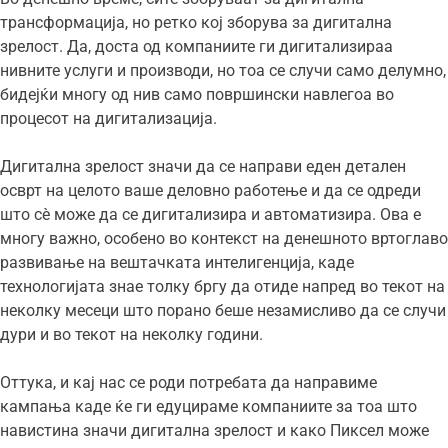
трансформација, но ретко кој зборува за дигитална
зрелост. Да, доста од компаниите ги дигитализираа
нивните услуги и производи, но тоа се случи само делумно,
бидејќи многу од нив само површински навлегоа во
процесот на дигитализација.
Дигитална зрелост значи да се направи еден детален
осврт на целото ваше деловно работење и да се одреди
што сѐ може да се дигитализира и автоматизира. Ова е
многу важно, особено во контекст на денешното вртоглаво
развивање на вештачката интелигенција, каде
технологијата знае толку бргу да отиде напред во текот на
неколку месеци што порано беше незамисливо да се случи
дури и во текот на неколку години.
Оттука, и кај нас се роди потребата да направиме
кампања каде ќе ги едуцираме компаниите за тоа што
навистина значи дигитална зрелост и како Пиксел може