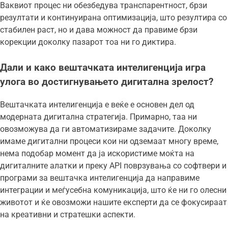
Ваквиот процес ни обезбедува транспарентност, брзи
резултати и континуирана оптимизација, што резултира со
стабилен раст, но и дава можност да правиме брзи
корекции доколку пазарот тоа ни го диктира.
Дали и како вештачката интелигенција игра
улога во достигнувањето дигитална зрелост?
Вештачката интелигенција е веќе е основен дел од
модерната дигитална стратегија. Примарно, таа ни
овозможува да ги автоматизираме задачите. Доколку
имаме дигитални процеси кои ни одземаат многу време,
нема подобар момент да ја искористиме моќта на
дигиталните алатки и преку API поврзувања со софтвери и
програми за вештачка интелигенција да направиме
интеграции и меѓусебна комуникација, што ќе ни го олесни
животот и ќе овозможи нашите експерти да се фокусираат
на креативни и стратешки аспекти.