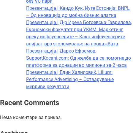
без VC пари
Презентација | Каидо Кук, Иуте Естонија: BNPL
– Од иновација до моќна бизнис алатка
Презентација | Д-р Ирена Богоевска Гаврилова,
Економски факултет при УКИМ: Маркетинг
преку инфлуенсерите – Како инфлуенсерите
влијаат врз зголемување на продажбата
Презентација | Дарко Ефремов,
SupportKocani.com: Од желба да се помогне до
платформа за донации во милиони за 2 часа
Презентација | Един Халиловиќ, Lilium:
Performance Advertising – Остварување
мерливи резултати
Recent Comments
Нема коментари за приказ.