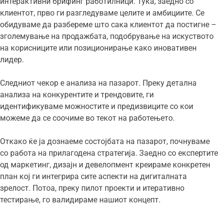
интерактивни брифинг работилници. Тука, заедно со
клиентот, прво ги разгледуваме целите и амбициите. Се
обидуваме да разбереме што сака клиентот да постигне –
зголемување на продажбата, подобрување на искуството
на корисниците или позиционирање како иновативен
лидер.
Следниот чекор е анализа на пазарот. Преку детална
анализа на конкурентите и трендовите, ги
идентификуваме можностите и предизвиците со кои
можеме да се соочиме во текот на работењето.
Откако ќе ја дознаеме состојбата на пазарот, почнуваме
со работа на прилагодена стратегија. Заедно со експертите
од маркетинг, дизајн и девелопмент креираме конкретен
план кој ги интегрира сите аспекти на дигиталната
зрелост. Потоа, преку пилот проекти и итеративно
тестирање, го валидираме нашиот концепт.