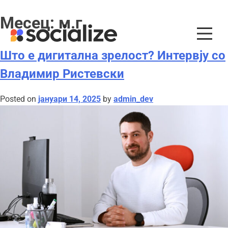
Skip
Месец:
м.г
to
content
Што е дигитална зрелост? Интервју со
Владимир Ристевски
Posted on
јануари 14, 2025
by
admin_dev