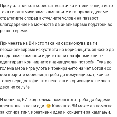
Преку алатки кои користат вештачка интелигенција исто
така ги оптимизираме кампањите и ги прилагодуваме
стратегиите според актуелните услови на пазарот,
благодарение на можноста да анализираме податоци во
реално време.
Примената на ВИ исто така ни овозможува да ги
персонализираме искуствата на корисниците, односно да
создаваме кампањи и дигитални платформи кои се
адаптираат кон нивните индивидуални потреби. Тука во
голема мера игра улога и тренирањето на чет ботови со
кои крајните корисници треба да комуницираат, кои се
толку веродостојни што некогаш и корисниците не знаат
дека не се луѓе.
И конечно, ВИ е од голема помош кога треба да бидеме
креативни, а не ни оди.
Како што ВИ може да помогне
за копирајтинг, креативни идеи и концепти за кампањи,