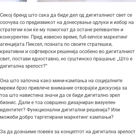
Секој бренд што сака да биде дел од дигиталниот свет се
соочува со предизвикот на донесување одлуки и избор на
стратегии кои ќе му помогнат да остане релевантен и
конкурентен. Пред извесно време, full-service маркетинг
агенцијата Пиксел, позната по своите стратешки,
креативни и софтверски решенија особено во дигиталниот
свет, постави едноставно, но суштинско прашање: „Што е
дигитална зрелост?“
Она што започна како мини-кампања на социјалните
мрежи брзо привлече внимание отворајќи дискусија за
тоа што навистина значи да се биде дигитално зрел
бизнис. Дали е тоа совршено дизајниран визуелен
идентитет? Функционални дигитални решенија? Или
можеби добро таргетирани маркетинг кампањи?
За да дознаеме повеќе за концептот на дигитална зрелост