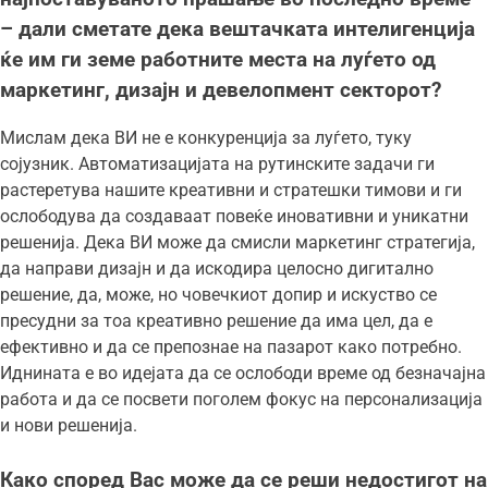
– дали сметате дека вештачката интелигенција
ќе им ги земе работните места на луѓето од
маркетинг, дизајн и девелопмент секторот?
Мислам дека ВИ не е конкуренција за луѓето, туку
сојузник. Автоматизацијата на рутинските задачи ги
растеретува нашите креативни и стратешки тимови и ги
ослободува да создаваат повеќе иновативни и уникатни
решенија. Дека ВИ може да смисли маркетинг стратегија,
да направи дизајн и да искодира целосно дигитално
решение, да, може, но човечкиот допир и искуство се
пресудни за тоа креативно решение да има цел, да е
ефективно и да се препознае на пазарот како потребно.
Иднината е во идејата да се ослободи време од безначајна
работа и да се посвети поголем фокус на персонализација
и нови решенија.
Како според Вас може да се реши недостигот на