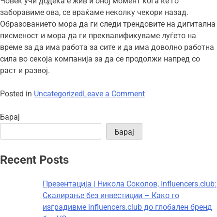
Човек учи додека е жив и оној момент кога ќе го
заборавиме ова, се враќаме неколку чекори назад.
Образованието мора да ги следи трендовите на дигитална
писменост и мора да ги преквалификуваме луѓето на
време за да има работа за сите и да има доволно работна
сила во секоја компанија за да се продолжи напред со
раст и развој.
on
Posted in
Uncategorized
Leave a Comment
Што
е
Барај
дигитална
Барај
зрелост?
Интервју
Recent Posts
со
Владимир
Презентација | Никола Соколов, Influencers.club:
Ристевски
Скалирање без инвестиции – Како го
изградивме influencers.club до глобален бренд