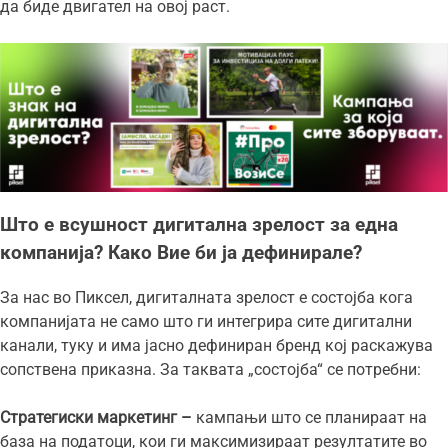
да биде двигател на овој раст.
Што е всушност дигитална зрелост за една
компанија? Како Вие би ја дефинирале?
За нас во Пиксел, дигиталната зрелост е состојба кога
компанијата не само што ги интегрира сите дигитални
канали, туку и има јасно дефиниран бренд кој раскажува
сопствена приказна. За таквата „состојба“ се потребни:
Стратегиски маркетинг –
кампањи што се планираат на
база на податоци, кои ги максимизираат резултатите во