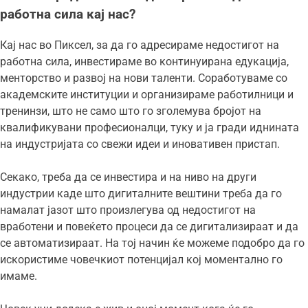
работна сила кај нас?
Кај нас во Пиксел, за да го адресираме недостигот на
работна сила, инвестираме во континуирана едукација,
менторство и развој на нови таленти. Соработуваме со
академските институции и организираме работилници и
тренинзи, што не само што го зголемува бројот на
квалификувани професионалци, туку и ја гради иднината
на индустријата со свежи идеи и иновативен пристап.
Секако, треба да се инвестира и на ниво на други
индустрии каде што дигиталните вештини треба да го
намалат јазот што произлегува од недостигот на
вработени и повеќето процеси да се дигитализираат и да
се автоматизираат. На тој начин ќе можеме подобро да го
искористиме човечкиот потенцијал кој моментално го
имаме.