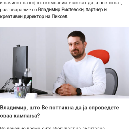
и начинот на којшто компаниите можат да ја постигнат,
разговаравме со
Владимир Ристевски, партнер и
креативен директор на Пиксел
.
Владимир, што Ве поттикна да ја спроведете
оваа кампања?
Во денешно време, сите зборуваат за дигитална