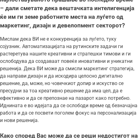
– дали сметате дека вештачката интелигенција
ќе им ги земе работните места на луѓето од
маркетинг, дизајн и девелопмент секторот?
Мислам дека ВИ не е конкуренција за луѓето, туку
сојузник. Автоматизацијата на рутинските задачи ги
растеретува нашите креативни и стратешки тимови и ги
ослободува да создаваат повеќе иновативни и уникатни
решенија. Дека ВИ може да смисли маркетинг стратегија,
да направи дизајн и да искодира целосно дигитално
решение, да, може, но човечкиот допир и искуство се
пресудни за тоа креативно решение да има цел, да е
ефективно и да се препознае на пазарот како потребно.
Иднината е во идејата да се ослободи време од безначајна
работа и да се посвети поголем фокус на персонализација
и нови решенија.
Како според Вас може да се реши недостигот на