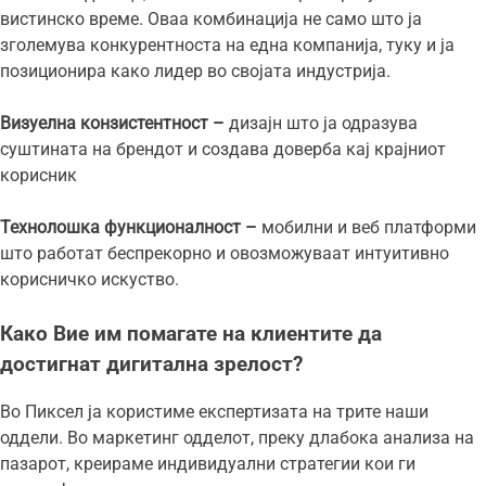
вистинско време. Оваа комбинација не само што ја
зголемува конкурентноста на една компанија, туку и ја
позиционира како лидер во својата индустрија.
Визуелна конзистентност –
дизајн што ја одразува
суштината на брендот и создава доверба кај крајниот
корисник
Технолошка функционалност –
мобилни и веб платформи
што работат беспрекорно и овозможуваат интуитивно
корисничко искуство.
Како Вие им помагате на клиентите да
достигнат дигитална зрелост?
Во Пиксел ја користиме експертизата на трите наши
оддели. Во маркетинг одделот, преку длабока анализа на
пазарот, креираме индивидуални стратегии кои ги