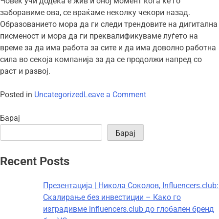
Човек учи додека е жив и оној момент кога ќе го
заборавиме ова, се враќаме неколку чекори назад.
Образованието мора да ги следи трендовите на дигитална
писменост и мора да ги преквалификуваме луѓето на
време за да има работа за сите и да има доволно работна
сила во секоја компанија за да се продолжи напред со
раст и развој.
on
Posted in
Uncategorized
Leave a Comment
Што
е
Барај
дигитална
Барај
зрелост?
Интервју
Recent Posts
со
Владимир
Презентација | Никола Соколов, Influencers.club:
Ристевски
Скалирање без инвестиции – Како го
изградивме influencers.club до глобален бренд