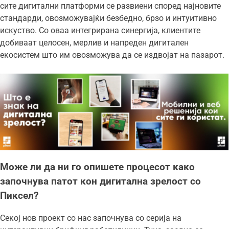
сите дигитални платформи се развиени според најновите
стандарди, овозможувајќи безбедно, брзо и интуитивно
искуство. Со оваа интегрирана синергија, клиентите
добиваат целосен, мерлив и напреден дигитален
екосистем што им овозможува да се издвојат на пазарот.
Може ли да ни го опишете процесот како
започнува патот кон дигитална зрелост со
Пиксел?
Секој нов проект со нас започнува со серија на