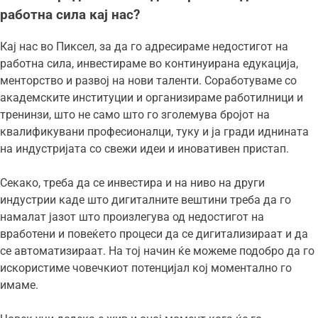
работна сила кај нас?
Кај нас во Пиксел, за да го адресираме недостигот на
работна сила, инвестираме во континуирана едукација,
менторство и развој на нови таленти. Соработуваме со
академските институции и организираме работилници и
тренинзи, што не само што го зголемува бројот на
квалификувани професионалци, туку и ја гради иднината
на индустријата со свежи идеи и иновативен пристап.
Секако, треба да се инвестира и на ниво на други
индустрии каде што дигиталните вештини треба да го
намалат јазот што произлегува од недостигот на
вработени и повеќето процеси да се дигитализираат и да
се автоматизираат. На тој начин ќе можеме подобро да го
искористиме човечкиот потенцијал кој моментално го
имаме.