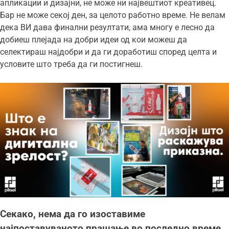
апликации и дизајни, не може ни највештиот креативец.
Бар не може секој ден, за целото работно време. Не велам
дека ВИ дава финални резултати, ама многу е лесно да
добиеш плејада на добри идеи од кои можеш да
селектираш најдобри и да ги доработиш според целта и
условите што треба да ги постигнеш.
Секако, нема да го изоставиме
најпоставуваното прашање во последно време