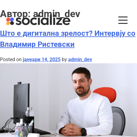
Skip
Автор:
admin_dev
to
content
Што е дигитална зрелост? Интервју со
Владимир Ристевски
Posted on
јануари 14, 2025
by
admin_dev