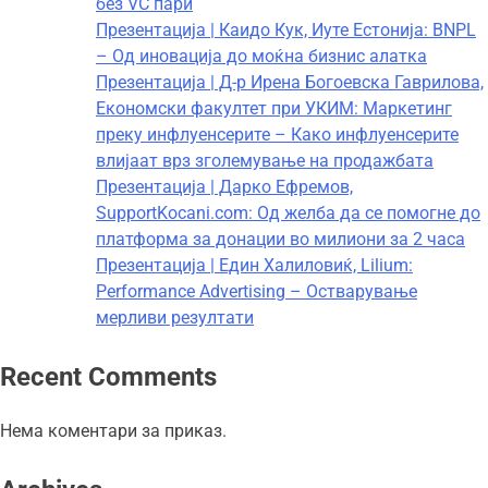
без VC пари
Презентација | Каидо Кук, Иуте Естонија: BNPL
– Од иновација до моќна бизнис алатка
Презентација | Д-р Ирена Богоевска Гаврилова,
Економски факултет при УКИМ: Маркетинг
преку инфлуенсерите – Како инфлуенсерите
влијаат врз зголемување на продажбата
Презентација | Дарко Ефремов,
SupportKocani.com: Од желба да се помогне до
платформа за донации во милиони за 2 часа
Презентација | Един Халиловиќ, Lilium:
Performance Advertising – Остварување
мерливи резултати
Recent Comments
Нема коментари за приказ.