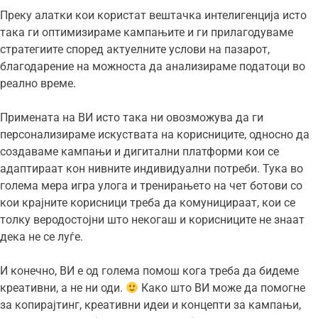
Преку алатки кои користат вештачка интелигенција исто
така ги оптимизираме кампањите и ги прилагодуваме
стратегиите според актуелните услови на пазарот,
благодарение на можноста да анализираме податоци во
реално време.
Примената на ВИ исто така ни овозможува да ги
персонализираме искуствата на корисниците, односно да
создаваме кампањи и дигитални платформи кои се
адаптираат кон нивните индивидуални потреби. Тука во
голема мера игра улога и тренирањето на чет ботови со
кои крајните корисници треба да комуницираат, кои се
толку веродостојни што некогаш и корисниците не знаат
дека не се луѓе.
И конечно, ВИ е од голема помош кога треба да бидеме
креативни, а не ни оди.
Како што ВИ може да помогне
за копирајтинг, креативни идеи и концепти за кампањи,