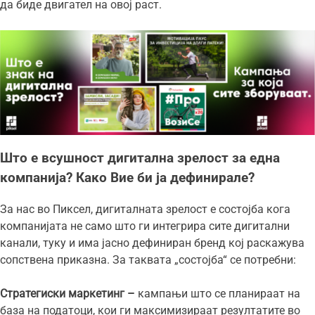
да биде двигател на овој раст.
Што е всушност дигитална зрелост за една
компанија? Како Вие би ја дефинирале?
За нас во Пиксел, дигиталната зрелост е состојба кога
компанијата не само што ги интегрира сите дигитални
канали, туку и има јасно дефиниран бренд кој раскажува
сопствена приказна. За таквата „состојба“ се потребни:
Стратегиски маркетинг –
кампањи што се планираат на
база на податоци, кои ги максимизираат резултатите во