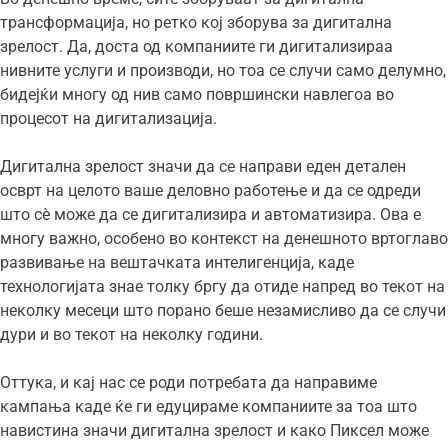
трансформација, но ретко кој зборува за дигитална
зрелост. Да, доста од компаниите ги дигитализираа
нивните услуги и производи, но тоа се случи само делумно,
бидејќи многу од нив само површински навлегоа во
процесот на дигитализација.
Дигитална зрелост значи да се направи еден детален
осврт на целото ваше деловно работење и да се одреди
што сѐ може да се дигитализира и автоматизира. Ова е
многу важно, особено во контекст на денешното вртоглаво
развивање на вештачката интелигенција, каде
технологијата знае толку бргу да отиде напред во текот на
неколку месеци што порано беше незамисливо да се случи
дури и во текот на неколку години.
Оттука, и кај нас се роди потребата да направиме
кампања каде ќе ги едуцираме компаниите за тоа што
навистина значи дигитална зрелост и како Пиксел може