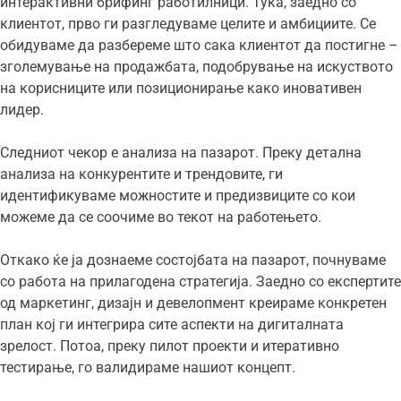
интерактивни брифинг работилници. Тука, заедно со
клиентот, прво ги разгледуваме целите и амбициите. Се
обидуваме да разбереме што сака клиентот да постигне –
зголемување на продажбата, подобрување на искуството
на корисниците или позиционирање како иновативен
лидер.
Следниот чекор е анализа на пазарот. Преку детална
анализа на конкурентите и трендовите, ги
идентификуваме можностите и предизвиците со кои
можеме да се соочиме во текот на работењето.
Откако ќе ја дознаеме состојбата на пазарот, почнуваме
со работа на прилагодена стратегија. Заедно со експертите
од маркетинг, дизајн и девелопмент креираме конкретен
план кој ги интегрира сите аспекти на дигиталната
зрелост. Потоа, преку пилот проекти и итеративно
тестирање, го валидираме нашиот концепт.