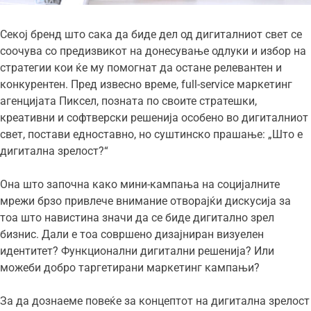
Секој бренд што сака да биде дел од дигиталниот свет се
соочува со предизвикот на донесување одлуки и избор на
стратегии кои ќе му помогнат да остане релевантен и
конкурентен. Пред извесно време, full-service маркетинг
агенцијата Пиксел, позната по своите стратешки,
креативни и софтверски решенија особено во дигиталниот
свет, постави едноставно, но суштинско прашање: „Што е
дигитална зрелост?“
Она што започна како мини-кампања на социјалните
мрежи брзо привлече внимание отворајќи дискусија за
тоа што навистина значи да се биде дигитално зрел
бизнис. Дали е тоа совршено дизајниран визуелен
идентитет? Функционални дигитални решенија? Или
можеби добро таргетирани маркетинг кампањи?
За да дознаеме повеќе за концептот на дигитална зрелост