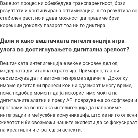
Ваквиот процес ни обезбедува транспарентност, брзи
резултати и континуирана оптимизација, што резултира со
стабилен раст, но и дава можност да правиме брзи
корекции доколку пазарот тоа ни го диктира.
Дали и како вештачката интелигенција игра
улога во достигнувањето дигитална зрелост?
Вештачката интелигенција е веќе е основен дел од
модерната дигитална стратегија. Примарно, таа ни
овозможува да ги автоматизираме задачите. Доколку
имаме дигитални процеси кои ни одземаат многу време,
нема подобар момент да ја искористиме моќта на
дигиталните алатки и преку API поврзувања со софтвери и
програми за вештачка интелигенција да направиме
интеграции и меѓусебна комуникација, што ќе ни го олесни
животот и ќе овозможи нашите експерти да се фокусираат
на креативни и стратешки аспекти.