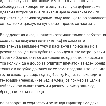
идентификуваат вистинските можности за раст и ги
обезбедуваат конкретните резултати. Тука дефинираме
идеални потрошувачи, ги анализираме каналите кои ги
користат и ја прилагодуваме комуникацијата во зависност
од тоа во кој циклус на куповниот процес се наоѓаат.
Во одделот за дизајн нашите креативни тимови работат на
создавање визуелен идентитет кој не само што
привлекува внимание туку и раскажува приказна која
резонира со целната публика и со идеалните потрошувачи.
Неретко брендовите се заглавени во еден стил и насока и
тоа колку и да е добро за општиот впечаток за еден бренд,
толку е и погубно доколку не се земе предвид што целните
групи сакаат да видат од тој бренд. Најчесто помладите
генерации (генерациите Зед и Алфа) се пример за целни
публики кои имаат големи и различни очекувања од
брендовите кои ги следат.
Во развојот на софтверски решенија гарантираме дека