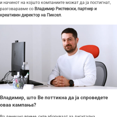
и начинот на којшто компаниите можат да ја постигнат,
разговаравме со
Владимир Ристевски, партнер и
креативен директор на Пиксел
.
Владимир, што Ве поттикна да ја спроведете
оваа кампања?
Во денешно време, сите зборуваат за дигитална