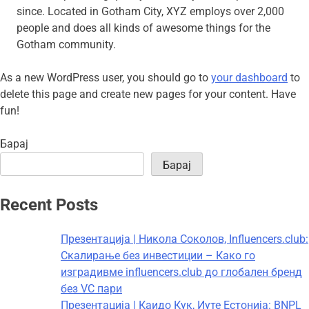
since. Located in Gotham City, XYZ employs over 2,000
people and does all kinds of awesome things for the
Gotham community.
As a new WordPress user, you should go to
your dashboard
to
delete this page and create new pages for your content. Have
fun!
Барај
Барај
Recent Posts
Презентација | Никола Соколов, Influencers.club:
Скалирање без инвестиции – Како го
изградивме influencers.club до глобален бренд
без VC пари
Презентација | Каидо Кук, Иуте Естонија: BNPL