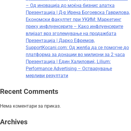
– Од иновација до моќна бизнис алатка
Презентација | Д-р Ирена Богоевска Гаврилова,
Економски факултет при УКИМ: Маркетинг
преку инфлуенсерите – Како инфлуенсерите
влијаат врз зголемување на продажбата
Презентација | Дарко Ефремов,
SupportKocani.com: Од желба да се помогне до
платформа за донации во милиони за 2 часа
Презентација | Един Халиловиќ, Lilium:
Performance Advertising – Остварување
мерливи резултати
Recent Comments
Нема коментари за приказ.
Archives